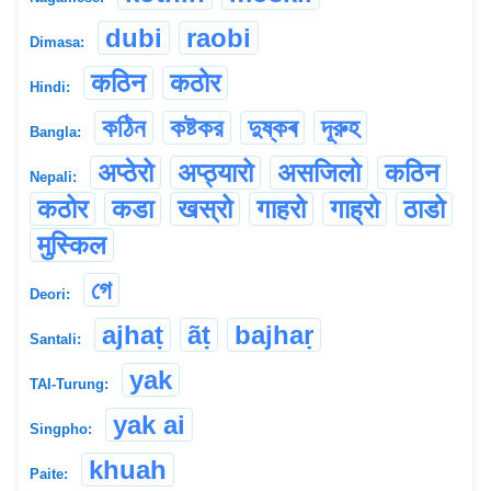
dubi
raobi
Dimasa:
कठिन
कठोर
Hindi:
কঠিন
কষ্টকর
দুষ্কৰ
দূরুহ
Bangla:
अप्ठेरो
अप्ठ्यारो
असजिलो
कठिन
Nepali:
कठोर
कडा
खस्रो
गाहरो
गाह्रो
ठाडो
मुस्किल
গে
Deori:
ajhaṭ
ãṭ
bajhaṛ
Santali:
yak
TAI-Turung:
yak ai
Singpho:
khuah
Paite: