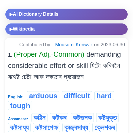
AI Dictionary Details
▶
Wikipedia
▶
Contributed by:
Mousumi Konwar
on 2023-06-30
(Proper Adj.-Common)
demanding
1.
considerable effort or skill যিটো কৰিবলৈ
যথেষ্ট চেষ্টা আৰু দক্ষতাৰ প্ৰয়োজন
arduous
difficult
hard
English:
tough
কঠিন
কষ্টকৰ
কষ্টজনক
কষ্টযুক্ত
Assamese:
কষ্টসাধ্য
কষ্টসাপেক্ষ
কৃচ্ছ্ৰসাধ্য
ক্লেশকৰ