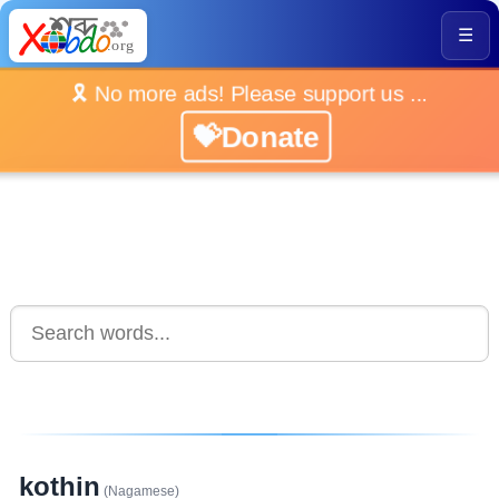
☰
🎗️ No more ads! Please support us ...
💝Donate
kothin
(Nagamese)