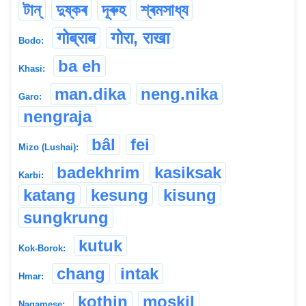
টান্
দুষ্কৰ
দূৰুহ
শ্ৰমসাধ্য
गोब्राब
गोरा, राखा
Bodo:
ba eh
Khasi:
man.dika
neng.nika
Garo:
nengraja
bâl
fei
Mizo (Lushai):
badekhrim
kasiksak
Karbi:
katang
kesung
kisung
sungkrung
kutuk
Kok-Borok:
chang
intak
Hmar:
kothin
moskil
Nagamese: