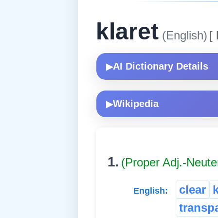
klaret
(English)
[
AI Dictionary Details
▶
Wikipedia
▶
1.
(Proper Adj.-Neute
clear
k
English:
transp