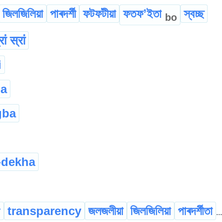
জিলজিলিয়া
পাৰদৰ্শী
ফটফটীয়া
ফতফʼইতা
স্বচ্ছ
bo
रां स्रां
i
pa
gba
-dekha
y
transparency
জলজলীয়া
জিলজিলিয়া
পাৰদৰ্শীতা
...