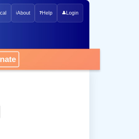
cal
ℹ️
About
❓
Help
👤
Login
onate