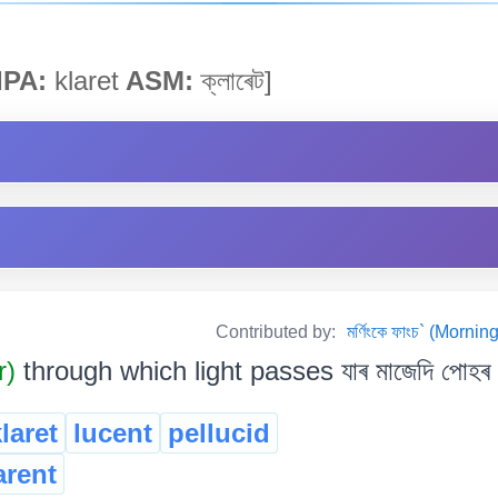
IPA:
klaret
ASM:
ক্লাৰেট]
Contributed by:
মৰ্ণিংকে ফাংচ` (Mor
r)
through which light passes যাৰ মাজেদি পোহৰ প
laret
lucent
pellucid
arent