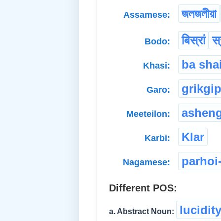
জলজলীয়া
Assamese:
बिस्रां
स्
Bodo:
ba sha
Khasi:
grikgi
Garo:
ashen
Meeteilon:
Klar
Karbi:
parhoi
Nagamese:
Different POS:
lucidit
a. Abstract Noun: