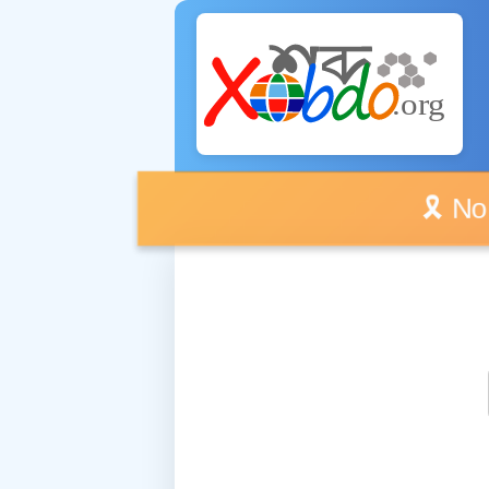
🎗️ No