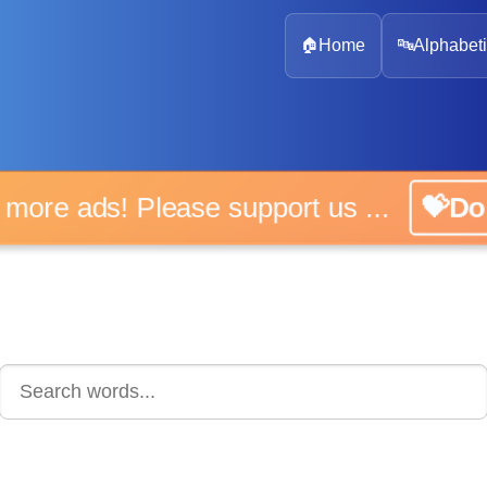
🏠
Home
🔤
Alphabeti
 more ads! Please support us ...
💝D