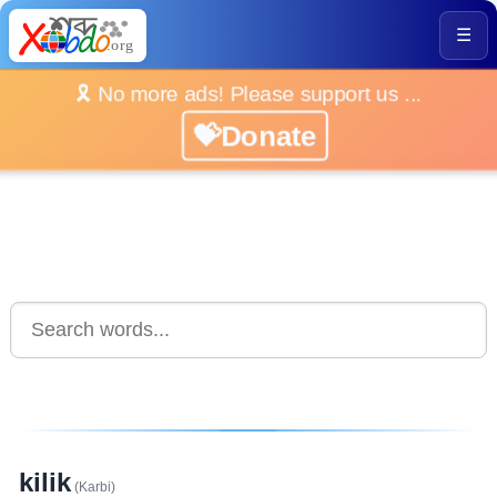
☰
🎗️ No more ads! Please support us ...
💝Donate
kilik
(Karbi)