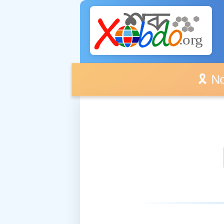
🎗️ No