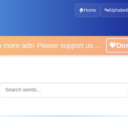
🏠
Home
🔤
Alphabeti
 more ads! Please support us ...
💝D