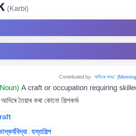
k
(Karbi)
Contributed by:
মৰ্ণিংকে ফাংচ` (Mor
t Noun)
A craft or occupation requiring skill
 আদিৰে তৈয়াৰ কৰা কোনো শিল্পকৰ্ম৷
raft
ভাস্কৰ্যবিদ্যা
হস্তশিল্প