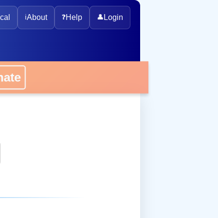
cal
ℹ️
About
❓
Help
👤
Login
onate