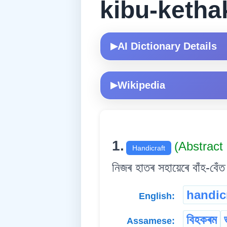
kibu-ketha
AI Dictionary Details
▶
Wikipedia
▶
1.
(Abstrac
Handicraft
নিজৰ হাতৰ সহায়েৰে বাঁহ-বেঁত
handic
English:
বিহকৰম
Assamese: