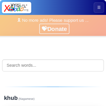
☰
🎗️ No more ads! Please support us ...
💝Donate
khub
(Nagamese)