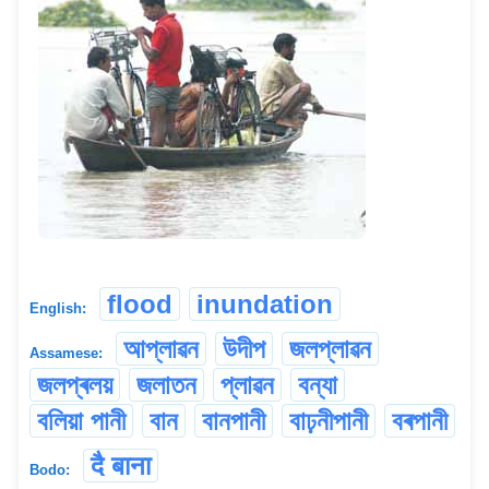
flood
inundation
English:
আপ্লাৱন
উদীপ
জলপ্লাৱন
Assamese:
জলপ্ৰলয়
জলাতন
প্লাৱন
বন্যা
বলিয়া পানী
বান
বানপানী
বাঢ়নীপানী
বৰপানী
दै बाना
Bodo: