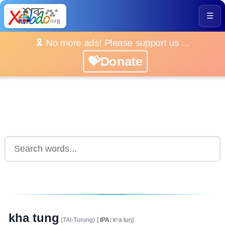
☰
🎗️ No more ads! Please support us ...
💝Donate
kha tung
(TAI-Turung)
[
IPA:
kʰa tuŋ]