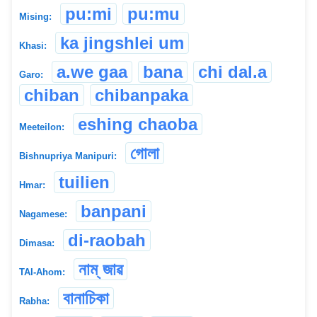
pu:mi
pu:mu
Mising:
ka jingshlei um
Khasi:
a.we gaa
bana
chi dal.a
Garo:
chiban
chibanpaka
eshing chaoba
Meeteilon:
গোলা
Bishnupriya Manipuri:
tuilien
Hmar:
banpani
Nagamese:
di-raobah
Dimasa:
নাম্ জাৱ
TAI-Ahom:
বানাচিকা
Rabha: