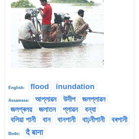
flood
inundation
English:
আপ্লাৱন
উদীপ
জলপ্লাৱন
Assamese:
জলপ্ৰলয়
জলাতন
প্লাৱন
বন্যা
বলিয়া পানী
বান
বানপানী
বাঢ়নীপানী
বৰপানী
दै बाना
Bodo: