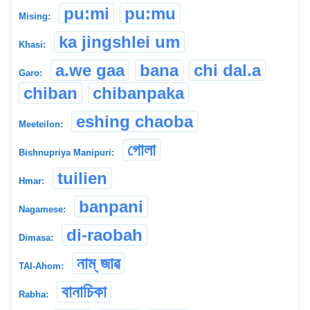
pu:mi
pu:mu
Mising:
ka jingshlei um
Khasi:
a.we gaa
bana
chi dal.a
Garo:
chiban
chibanpaka
eshing chaoba
Meeteilon:
গোলা
Bishnupriya Manipuri:
tuilien
Hmar:
banpani
Nagamese:
di-raobah
Dimasa:
নাম্ জাৱ
TAI-Ahom:
বানাচিকা
Rabha: