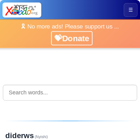
☰
🎗️ No more ads! Please support us ...
💝Donate
diderws
(Nyishi)