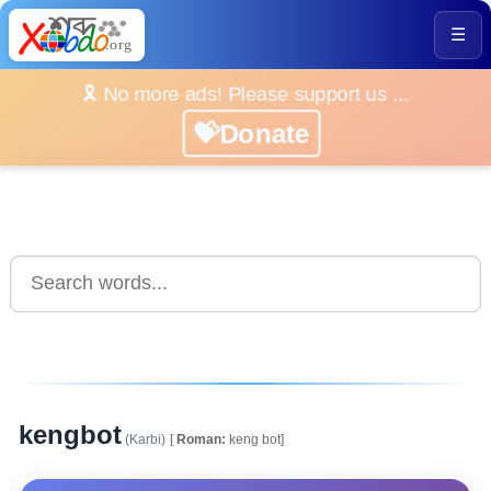
☰
🎗️ No more ads! Please support us ...
💝Donate
kengbot
(Karbi)
[
Roman:
keng bot]