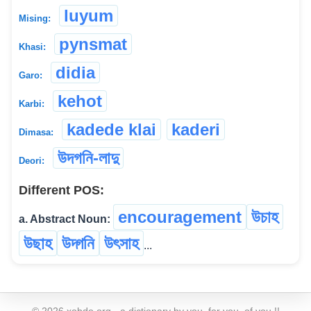
luyum
Mising:
pynsmat
Khasi:
didia
Garo:
kehot
Karbi:
kadede klai
kaderi
Dimasa:
উদগনি-লাদু
Deori:
Different POS:
encouragement
উচাহ
a. Abstract Noun:
উছাহ
উদ্গনি
উৎসাহ
...
©
2026
xobdo.org - a dictionary by you, for you, of you !!