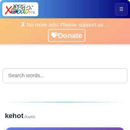
☰
🎗️ No more ads! Please support us ...
💝Donate
kehot
(Karbi)