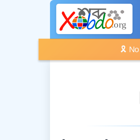
🎗️ No