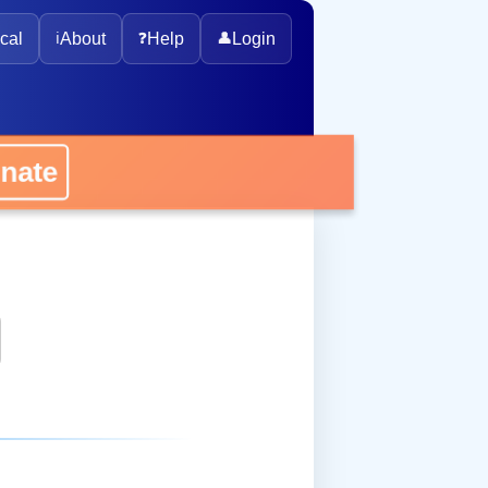
cal
ℹ️
About
❓
Help
👤
Login
onate