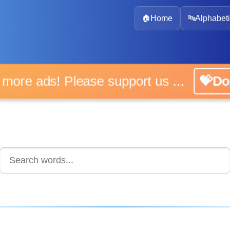
🏠
Home
🔤
Alphabeti
 more ads! Please support us ...
💝D