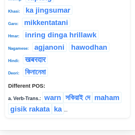
ka jingsumar
Khasi:
mikkentatani
Garo:
inring dinga hrillawk
Hmar:
agjanoni
hawodhan
Nagamese:
खबरदार
Hindi:
কিনানেমা
Deori:
Different POS:
warn
সকিয়াই দে
maham
a. Verb-Trans.:
gisik rakata
ka
...