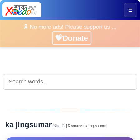
☰
🎗️ No more ads! Please support us ...
💝Donate
ka jingsumar
(Khasi)
[
Roman:
ka.jing.su.mar]