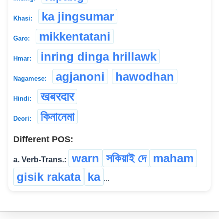
ka jingsumar
Khasi:
mikkentatani
Garo:
inring dinga hrillawk
Hmar:
agjanoni
hawodhan
Nagamese:
खबरदार
Hindi:
কিনানেমা
Deori:
Different POS:
warn
সকিয়াই দে
maham
a. Verb-Trans.:
gisik rakata
ka
...