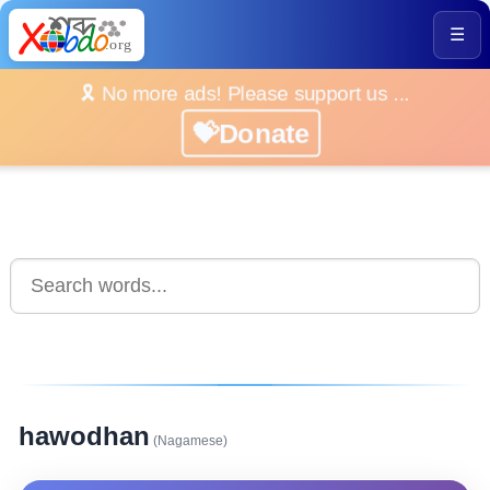
☰
🎗️ No more ads! Please support us ...
💝Donate
hawodhan
(Nagamese)