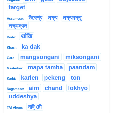
target
উদ্দেশ্য
লক্ষ্য
লক্ষ্যবস্তু
Assamese:
লক্ষ্যস্থল
थांखि
Bodo:
ka dak
Khasi:
mangsongani
miksongani
Garo:
mapa tamba
paandam
Meeteilon:
karlen
pekeng
ton
Karbi:
aim
chand
lokhyo
Nagamese:
uddeshya
নাট্ চৌ
TAI-Ahom: