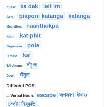
ka dak
lait im
Khasi:
biaponi katanga
katanga
Garo:
naanthokpa
Meeteilon:
kat-phit
Karbi:
pola
Nagamese:
kai
Dimasa:
লট্ জ
TAI-Ahom:
জঁনুমা
Deori:
Different POS:
escape
অপসৰণ
উধাও
a. Verbal Noun:
চম্পট
নিষ্কৃতি
...