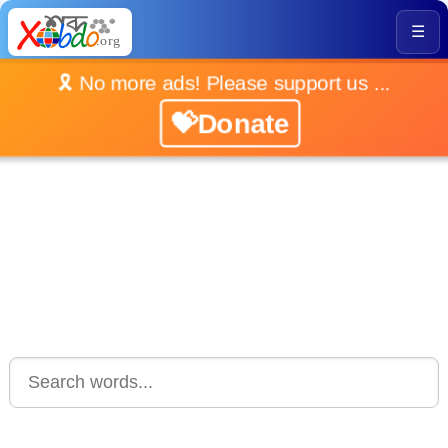
☰
🎗️ No more ads! Please support us ...
💝Donate