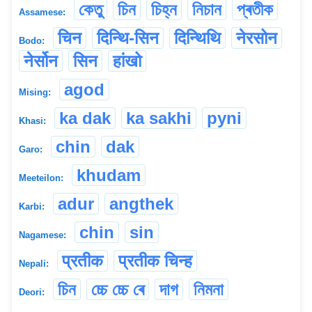
কেতু
চিন
চিহ্ন
নিচান
প্ৰতীক
Assamese:
चिन
दिन्थि-सिन
दिन्थिथि
नेरसोन
Bodo:
नेर्सोन
सिन
हांखो
agod
Mising:
ka dak
ka sakhi
pyni
Khasi:
chin
dak
Garo:
khudam
Meeteilon:
adur
angthek
Karbi:
chin
sin
Nagamese:
प्रतीक
प्रतीक चिन्ह
Nepali:
চিন
চ্চে চ্চে ৰে
দাগ
নিমনা
Deori: