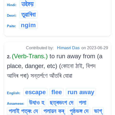
उद्देश्य़
Hindi:
তুৱাৰিবা
Deori:
ngim
Paite:
Contributed by:
Himasri Das
on 2023-06-29
(Verb-Trans.)
to run away from (a
2.
place, danger, etc) (কোনো ঠাই, বিপদ
আদিৰ পৰা) সন্তৰ্পণে আঁতৰি যোৱা
escape
flee
run away
English:
উধাও হ
ছত্ৰভংগ দে
পলা
Assamese:
পলাই পত্ৰং দে
পলায়ন কৰ্‌
পৃষ্ঠভঙ্গ দে
ভাগ্