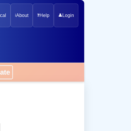
cal
ℹ️
About
❓
Help
👤
Login
onate