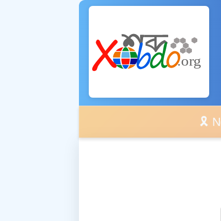
🎗️ No