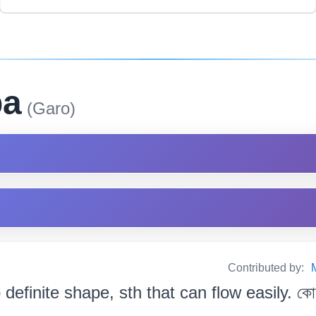
pa
(Garo)
Contributed by:
definite shape, sth that can flow easily. কোনো নি