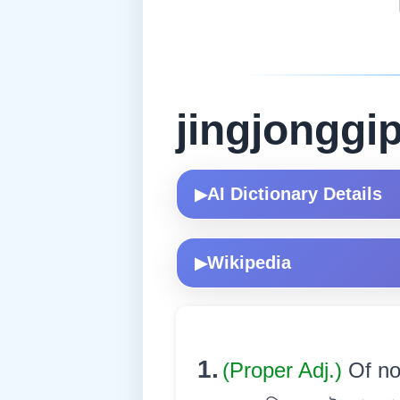
jingjonggi
AI Dictionary Details
▶
Wikipedia
▶
1.
(Proper Adj.)
Of no 