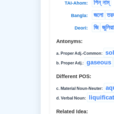
পিন্ নাম্
TAI-Ahom:
জলো
তর
Bangla:
জি
জুলিয়া
Deori:
Antonyms:
so
a. Proper Adj.-Common:
gaseous
b. Proper Adj.:
Different POS:
aq
c. Material Noun-Neuter:
liquifica
d. Verbal Noun:
Related Idea: