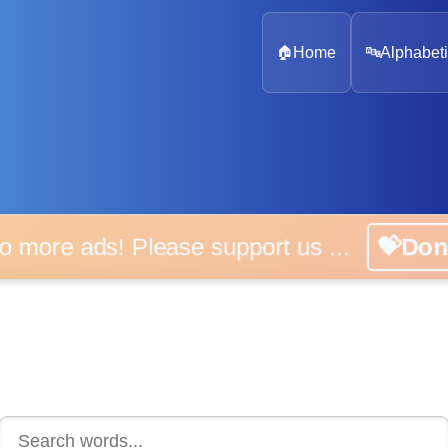
🏠
Home
🔤
Alphabeti
 more ads! Please support us ...
💝D