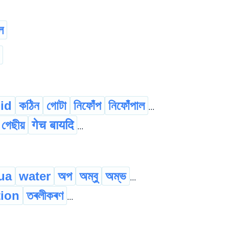
ল
lid
কঠিন
গোটা
নিফোঁপ
নিফোঁপাল
...
গেছীয়
गेच बायदि
...
ua
water
অপ
অম্বু
অম্ভ
...
tion
তৰলীকৰণ
...