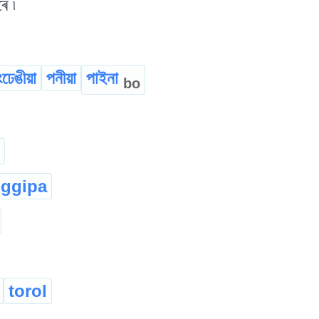
ে ৷
ংঢেঙীয়া
পনীয়া
পাইনা
bo
nggipa
torol