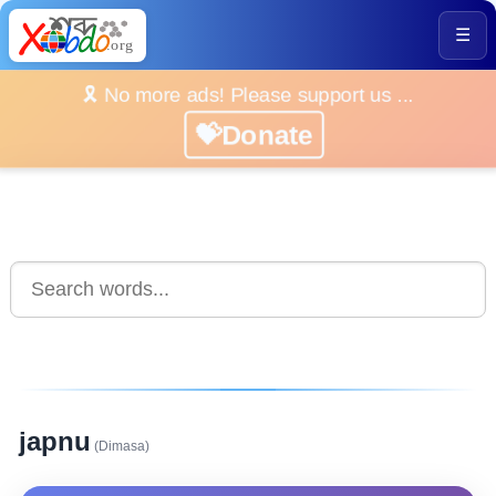
☰
🎗️ No more ads! Please support us ...
💝Donate
japnu
(Dimasa)