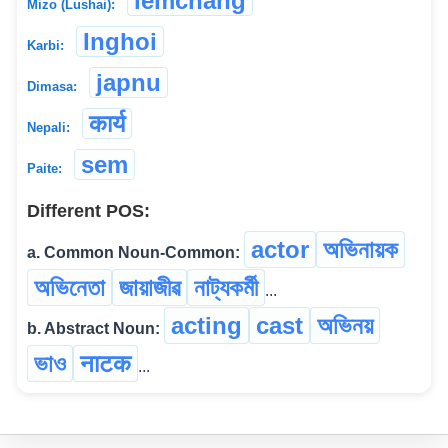
lemchang
Mizo (Lushai):
Inghoi
Karbi:
japnu
Dimasa:
कार्य
Nepali:
sem
Paite:
Different POS:
actor
অভিনায়ক
a. Common Noun-Common:
অভিনেতা
জায়াজীৱ
নাট্যকৰ্মী
...
acting
cast
অভিনয়
b. Abstract Noun:
ভাও
नाटक
...