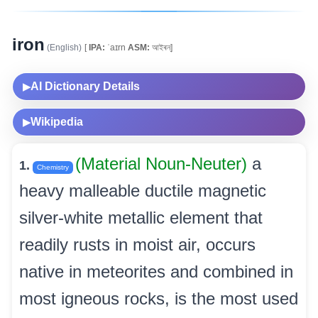
iron
(English)
[
IPA:
ˈaɪrn
ASM:
আইৰন্]
AI Dictionary Details
▶
Wikipedia
▶
(Material Noun-Neuter)
a
1.
Chemistry
heavy malleable ductile magnetic
silver-white metallic element that
readily rusts in moist air, occurs
native in meteorites and combined in
most igneous rocks, is the most used