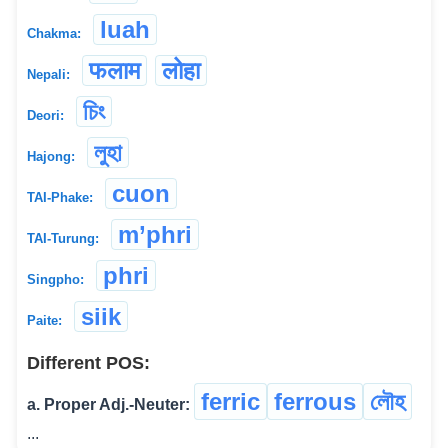
luah
Chakma:
फलाम
लोहा
Nepali:
চিং
Deori:
লুহা
Hajong:
cuon
TAI-Phake:
m’phri
TAI-Turung:
phri
Singpho:
siik
Paite:
Different POS:
ferric
ferrous
লৌহ
a. Proper Adj.-Neuter:
...