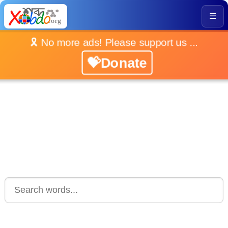
☰
🎗️ No more ads! Please support us ...
💝Donate