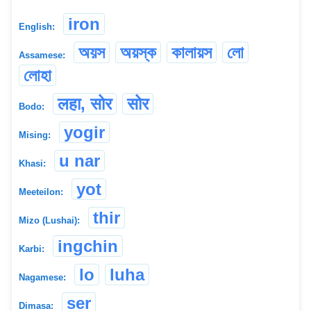
iron
English:
অয়স
অয়স্ক
কালায়স
লো
Assamese:
লোহা
लहा, सोर
सोर
Bodo:
yogir
Mising:
u nar
Khasi:
yot
Meeteilon:
thir
Mizo (Lushai):
ingchin
Karbi:
lo
luha
Nagamese:
ser
Dimasa: