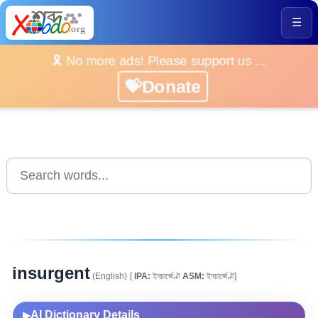
☰
🎗️ No more ads! Please support us ...
💝Donate
insurgent
(English)
[
IPA:
ইনচাৰ্জেণ্ট
ASM:
ইনচাৰ্জেণ্ট]
AI Dictionary Details
▶