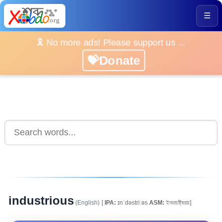
☰
🎗️ No more ads! Please support us ...
💝Donate
industrious
(English)
[
IPA:
ɪnˈdəstriːəs
ASM:
ইনডাচষ্ট্ৰিয়াচ]