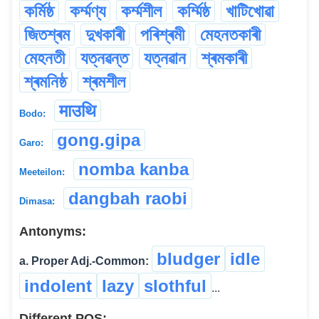
কৰ্মিষ্ঠ
কৰ্ম্মণ্য
কৰ্ম্মশীল
কৰ্ম্মিষ্ঠ
খাটিখোৱা
জিতশ্ৰম
দুখকাৰী
পৰিশ্ৰমী
মেহনতকাৰী
মেহনতী
যত্নৱন্ত
যত্নৱান
শ্ৰমকাৰী
শ্ৰমনিষ্ঠ
শ্ৰমশীল
माउथि
Bodo:
gong.gipa
Garo:
nomba kanba
Meeteilon:
dangbah raobi
Dimasa:
Antonyms:
bludger
idle
a. Proper Adj.-Common:
indolent
lazy
slothful
...
Different POS: