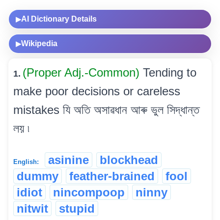
AI Dictionary Details
▶
Wikipedia
▶
(Proper Adj.-Common)
Tending to
1.
make poor decisions or careless
mistakes যি অতি অসাৱধান আৰু ভুল সিদ্ধান্ত
লয় ৷
asinine
blockhead
English:
dummy
feather-brained
fool
idiot
nincompoop
ninny
nitwit
stupid