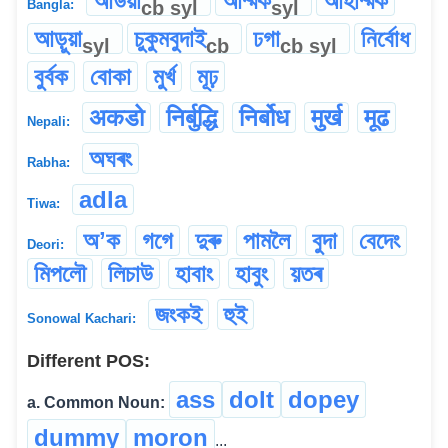
আউয়া
আম্মক
আহাম্মক
cb
syl
syl
Bangla:
আড়ুয়া
চুকুমবুদাই
ঢগা
নির্বোধ
syl
cb
cb
syl
বুর্বক
বোকা
মুর্খ
মূঢ়
अकडो
निर्बुद्धि
निर्बोध
मुर्ख
मूढ
Nepali:
অঘৰং
Rabha:
adla
Tiwa:
অʼক
গগে
দুৰু
পামলৈ
বুদা
বেদেং
Deori:
মিপলৌ
লিচাউ
হাবাং
হাবুং
য়তৰ
জংকই
হুই
Sonowal Kachari:
Different POS:
ass
dolt
dopey
a. Common Noun:
dummy
moron
...