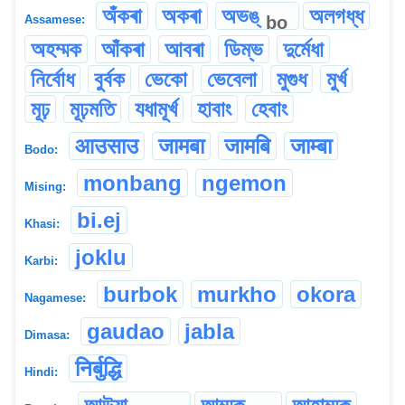
অঁকৰা
অকৰা
অভঙ্
অলগধ্ধ
bo
Assamese:
অহম্মক
আঁকৰা
আবৰা
ডিম্ভ
দুৰ্মেধা
নিৰ্বোধ
বুৰ্বক
ভেকো
ভেবেলা
মুগুধ
মুৰ্খ
মূঢ়
মূঢ়মতি
যধামূৰ্খ
হাবাং
হেবাং
आउसाउ
जामबा
जामबि
जाम्बा
Bodo:
monbang
ngemon
Mising:
bi.ej
Khasi:
joklu
Karbi:
burbok
murkho
okora
Nagamese:
gaudao
jabla
Dimasa:
निर्बुद्धि
Hindi: