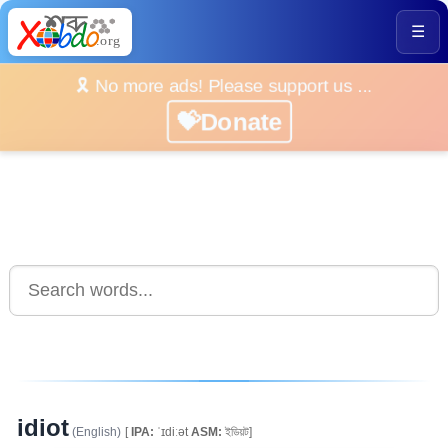
☰
🎗️ No more ads! Please support us ...
💝Donate
idiot
(English)
[
IPA:
ˈɪdiːət
ASM:
ইডিয়ট]