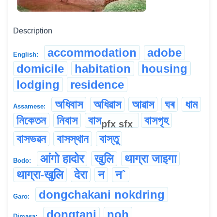
Description
accommodation
adobe
English:
domicile
habitation
housing
lodging
residence
অধিবাস
অধিৱাস
আৱাস
ঘৰ
ধাম
Assamese:
নিকেতন
নিবাস
বাস
বাসগৃহ
pfx
sfx
বাসভৱন
বাসস্থান
বাস্তু
आंगो हादोर
खुलि
थाग्रा जाइगा
Bodo:
थाग्रा-खुलि
देरा
न
न`
dongchakani nokdring
Garo:
dongtani
noh
Dimasa: