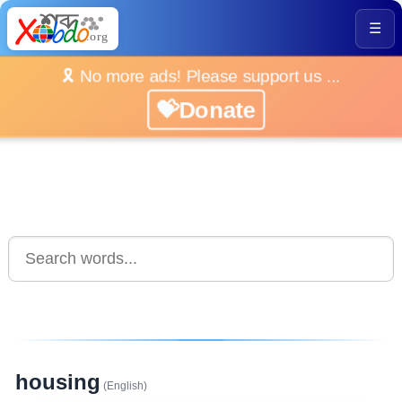
☰
🎗️ No more ads! Please support us ...
💝Donate
housing
(English)