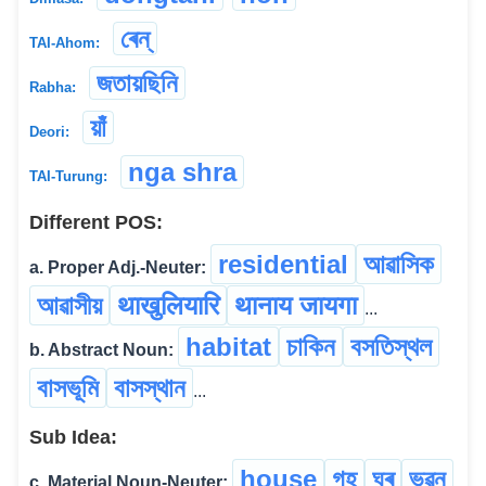
ৰেন্
TAI-Ahom:
জতায়ছিনি
Rabha:
য়াঁ
Deori:
nga shra
TAI-Turung:
Different POS:
residential
আৱাসিক
a. Proper Adj.-Neuter:
আৱাসীয়
थाखुलियारि
थानाय जायगा
...
habitat
চাকিন
বসতিস্থল
b. Abstract Noun:
বাসভূমি
বাসস্থান
...
Sub Idea:
house
গৃহ
ঘৰ
ভৱন
c. Material Noun-Neuter: