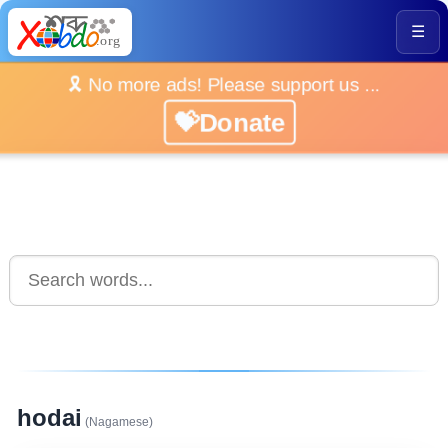
☰
🎗️ No more ads! Please support us ...
💝Donate
hodai
(Nagamese)