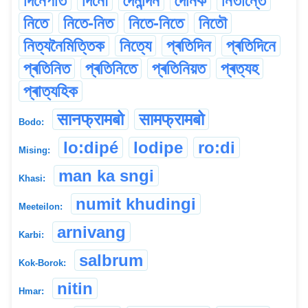
দিনেপতি
দিনৌ
দৈনন্দিন
দৈনিক
নিতান্তে
নিতে
নিতে-নিত
নিতে-নিতে
নিতৌ
নিত্যনৈমিত্তিক
নিত্যে
প্ৰতিদিন
প্ৰতিদিনে
প্ৰতিনিত
প্ৰতিনিতে
প্ৰতিনিয়ত
প্ৰত্যহ
প্ৰাত্যহিক
सानफ्रामबो
सामफ्रामबो
Bodo:
lo:dipé
lodipe
ro:di
Mising:
man ka sngi
Khasi:
numit khudingi
Meeteilon:
arnivang
Karbi:
salbrum
Kok-Borok:
nitin
Hmar: