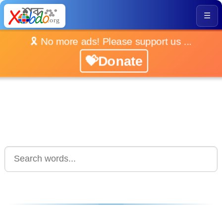
☰
🎗️ No more ads! Please support us ...
💝Donate