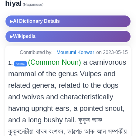
hiyal
(Nagamese)
AI Dictionary Details
▶
Wikipedia
▶
Contributed by:
Mousumi Konwar
on 2023-05-15
(Common Noun)
a carnivorous
1.
Animal
mammal of the genus Vulpes and
related genera, related to the dogs
and wolves and characteristically
having upright ears, a pointed snout,
and a long bushy tail. কুকুৰ আৰু
কুকুৰনেচীয়া বাঘৰ বংশধৰ, ভাল্পেচ আৰু আন সম্পৰ্কীয়