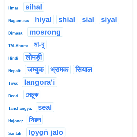
sihal
Hmar:
hiyal
shial
sial
siyal
Nagamese:
mosrong
Dimasa:
মা-বু
TAI-Ahom:
लोमड़ी
Hindi:
जम्बुक
भ्रामक
सियाल
Nepali:
langora’i
Tiwa:
মেচুৰু
Deori:
seal
Tanchangya:
সিয়ল
Hajong:
lo̱yo̱ṅ jalo
Santali: