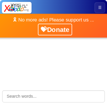
☰
🎗️ No more ads! Please support us ...
💝Donate