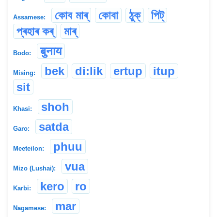
কোব মাৰ্
কোবা
ঠুক্
পিট্
Assamese:
প্ৰহাৰ কৰ্
মাৰ্
बुनाय
Bodo:
bek
di:lik
ertup
itup
Mising:
sit
shoh
Khasi:
satda
Garo:
phuu
Meeteilon:
vua
Mizo (Lushai):
kero
ro
Karbi:
mar
Nagamese: