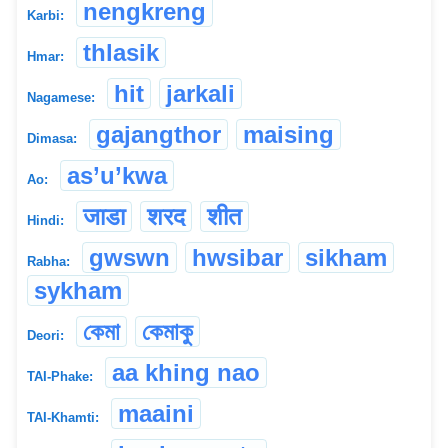
nengkreng
Karbi:
thlasik
Hmar:
hit
jarkali
Nagamese:
gajangthor
maising
Dimasa:
as’u’kwa
Ao:
जाडा
शरद
शीत
Hindi:
gwswn
hwsibar
sikham
Rabha:
sykham
কেমা
কেমাকু
Deori:
aa khing nao
TAI-Phake:
maaini
TAI-Khamti: