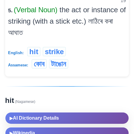
19
(Verbal Noun)
the act or instance of
5.
striking (with a stick etc.) লাঠিৰে কৰা
আঘাত
hit
strike
English:
কোব
টাঙোন
Assamese:
hit
(Nagamese)
AI Dictionary Details
▶
Wikipedia
▶