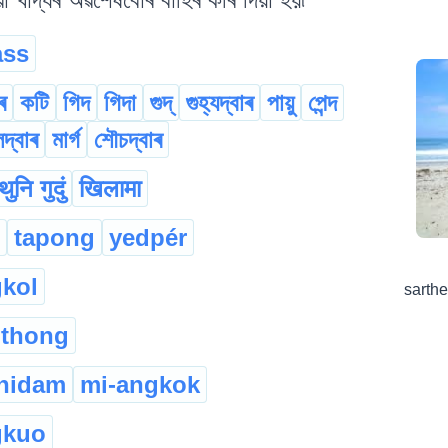
ass
ৰ
কটি
গিদ
গিদা
গুদ্
গুহ্যদ্বাৰ
পায়ু
পেন্দ
দ্বাৰ
মাৰ্গ
শৌচদ্বাৰ
ुनि गुदुं
खिलामा
tapong
yedpér
gkol
sarth
thong
hidam
mi-angkok
kuo