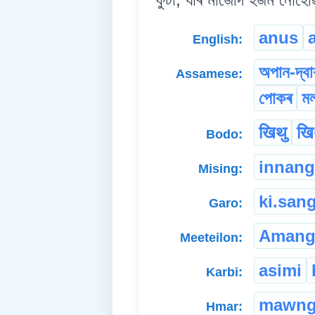
anus
English:
অপান-দ্বা
Assamese:
পোকৰ
মল
खिथु
खिथ
Bodo:
innang
Mising:
ki.san
Garo:
Amang
Meeteilon:
asimi
Karbi:
mawng
Hmar: