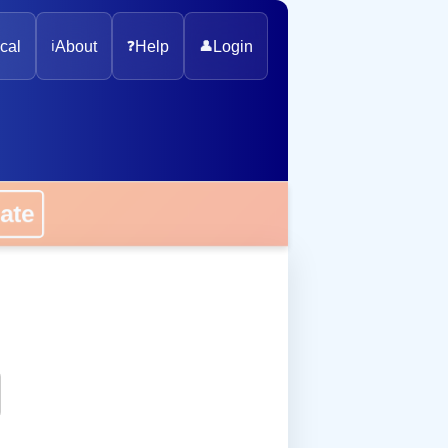
cal
ℹ️
About
❓
Help
👤
Login
onate