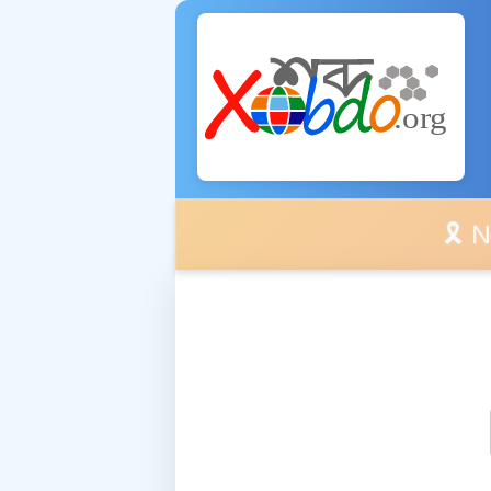
🎗️ No