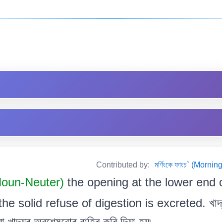
Contributed by:
মৰ্ণিংকে ফাংচ` (Mor
 Noun-Neuter)
the opening at the lower end 
e solid refuse of digestion is excreted. খাদ্য ন
া খাদ্যৰ অৱশেষবোৰ বাহিৰ কৰি দিয়া হয়৷