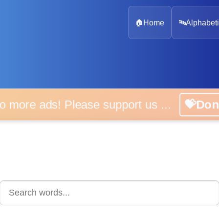
🏠
Home
🔤
Alphabeti
 more ads! Please support us ...
💝D