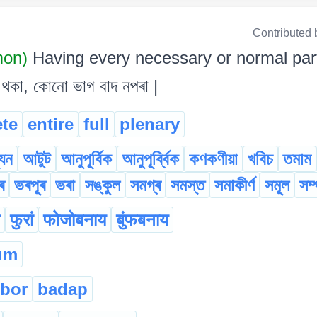
Contributed 
mon)
Having every necessary or normal par
থকা, কোনো ভাগ বাদ নপৰা |
te
entire
full
plenary
যূন
আটুট
আনুপূৰ্বিক
আনুপূৰ্ব্বিক
কণকণীয়া
খবিচ
তমাম
ৰ
ভৰপূৰ
ভৰা
সঙ্কুল
সমগ্ৰ
সমস্ত
সমাকীৰ্ণ
সমূল
সম্প
फुरां
फोजोबनाय
बुंफबनाय
um
bor
badap