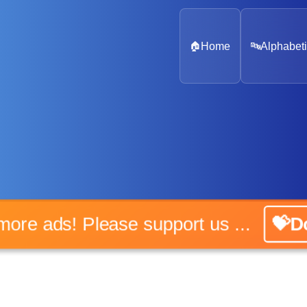
🏠
Home
🔤
Alphabeti
No more ads! Please support us ...
💝Do