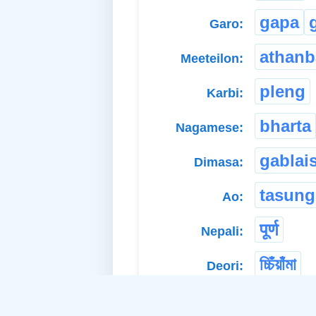
gapa
Garo:
athanb
Meeteilon:
pleng
Karbi:
bharta
Nagamese:
gablais
Dimasa:
tasung
Ao:
पूर्ण
Nepali:
চ্চিঁয়াঁমা
Deori:
ce̱mce̱
Santali: