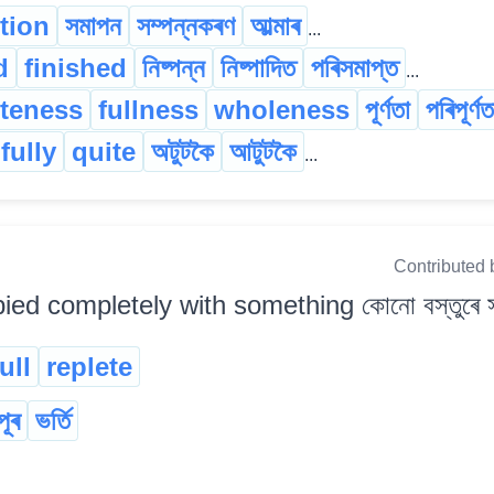
tion
সমাপন
সম্পন্নকৰণ
আল্‍মাৰ
...
d
finished
নিষ্পন্ন
নিষ্পাদিত
পৰিসমাপ্ত
...
teness
fullness
wholeness
পূৰ্ণতা
পৰিপূৰ্ণত
fully
quite
অটুটকৈ
আটুটকৈ
...
Contributed 
ed completely with something কোনো বস্তুৰে সম্প
full
replete
পূৰ
ভৰ্তি