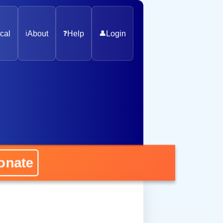
cal
ℹ️
About
❓
Help
👤
Login
nate