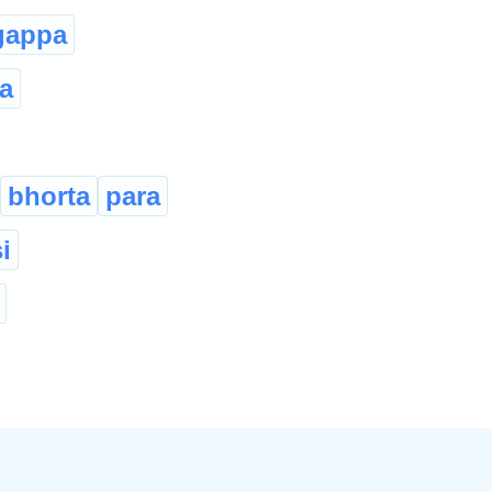
gappa
a
bhorta
para
i
ṛe̱m
curuburu
pereć