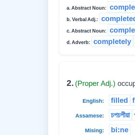
comple
a. Abstract Noun:
complete
b. Verbal Adj.:
comple
c. Abstract Noun:
completely
d. Adverb:
2.
(Proper Adj.)
occupi
filled
English:
চপচপীয়া
Assamese:
bi:ne
Mising: