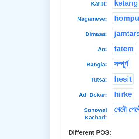
ketang
Karbi:
hompu
Nagamese:
jamtars
Dimasa:
tatem
Ao:
সম্পূৰ্ণ
Bangla:
hesit
Tutsa:
hirke
Adi Bokar:
গেৰৌ গেথ
Sonowal
Kachari:
Different POS: