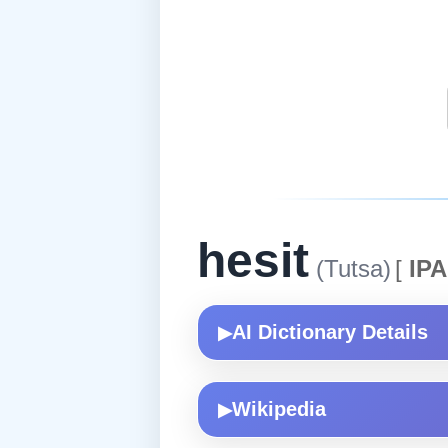
hesit
(Tutsa)
[
IPA
AI Dictionary Details
▶
Wikipedia
▶