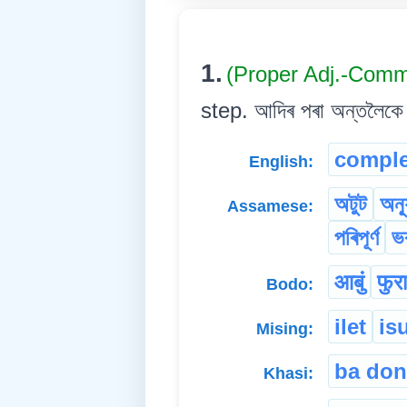
1.
(Proper Adj.-Com
step. আদিৰ পৰা অন্তলৈকে 
comple
English:
অটুট
অন্
Assamese:
পৰিপূৰ্ণ
ভ
आबुं
फुरा
Bodo:
ilet
is
Mising:
ba don
Khasi: