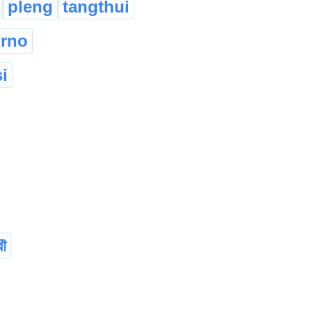
pleng
tangthui
rno
i
ৌ