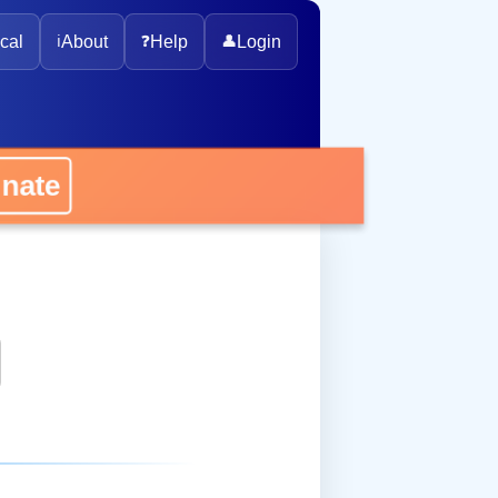
cal
ℹ️
About
❓
Help
👤
Login
onate