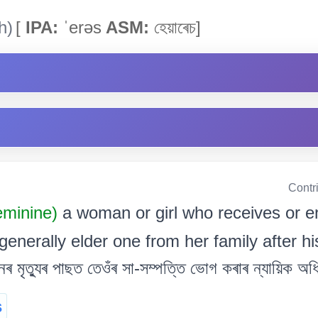
h)
[
IPA:
ˈerəs
ASM:
হেয়াৰেচ]
Contr
minine)
a woman or girl who receives or en
nerally elder one from her family after his/h
ঠজনৰ মৃত্যুৰ পাছত তেওঁৰ সা-সম্পত্তি ভোগ কৰাৰ ন্যায়িক অ
s