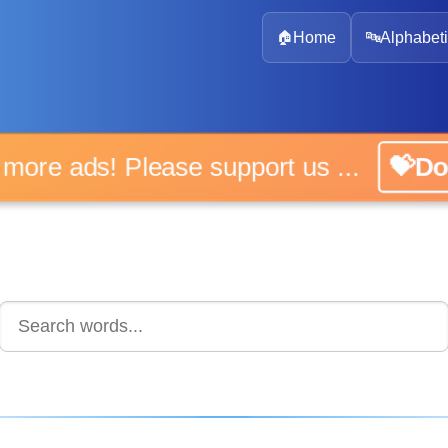
🏠
Home
🔤
Alphabeti
 more ads! Please support us ...
💝D