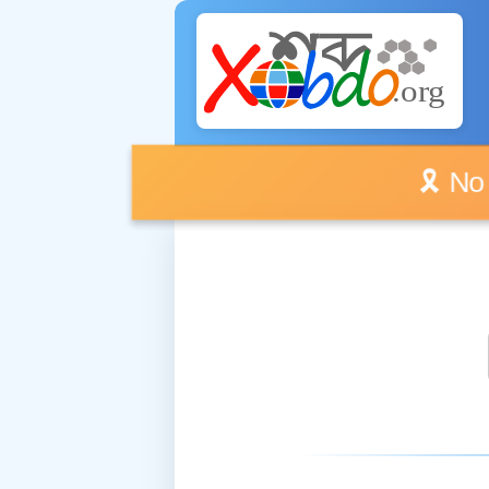
🎗️ No