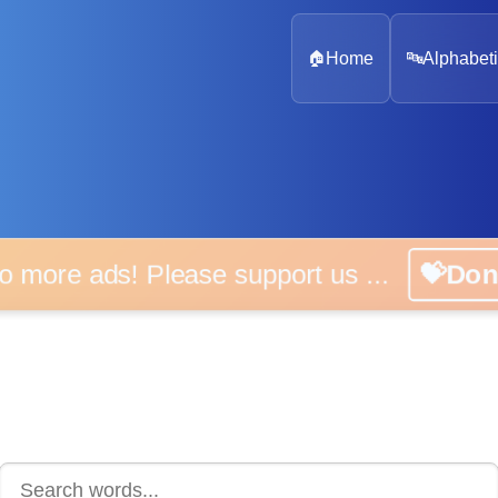
🏠
Home
🔤
Alphabeti
 more ads! Please support us ...
💝D