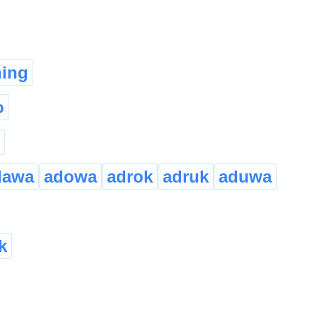
ing
o
dawa
adowa
adrok
adruk
aduwa
k