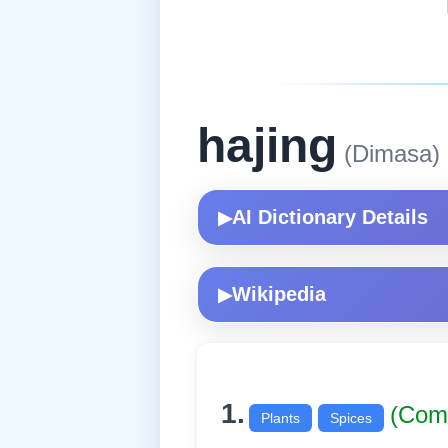
hajing
(Dimasa)
AI Dictionary Details
▶
Wikipedia
▶
1.
(Com
Plants
Spices