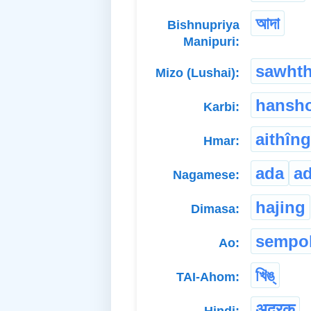
আদা
Bishnupriya
Manipuri:
sawhth
Mizo (Lushai):
hansh
Karbi:
aithîng
Hmar:
ada
a
Nagamese:
hajing
Dimasa:
sempo
Ao:
খিঙ্
TAI-Ahom:
अदरक