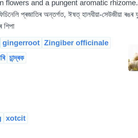
 flowers and a pungent aromatic rhizome. দক্ষ
িচিনেলি প্ৰজাতিৰ অন্তৰ্গত, ঈষত্ হালধীয়া-সেউজীয়া ৰঙৰ
ৰ শিপা
gingerroot
Zingiber officinale
ৰি
চান্দ্ৰক
g
xotcit