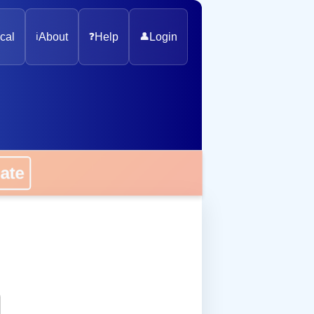
cal
ℹ️
About
❓
Help
👤
Login
onate