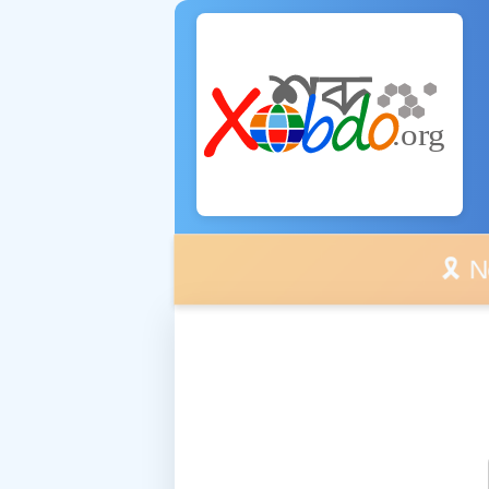
🎗️ No