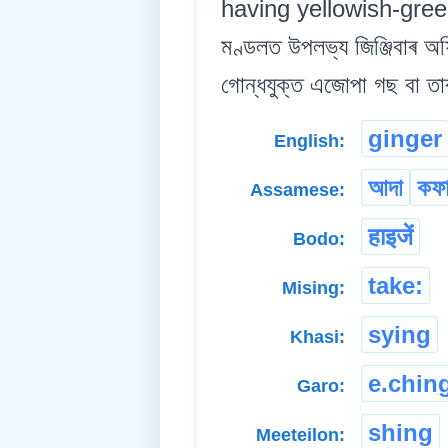
having yellowish-green
মণ্ডলত উপলভ্য জিঞ্জিবাৰ অফ
গোন্ধযুক্ত এজোপা গছ বা তা
ginger
English:
আদা
কফা
Assamese:
हाइजें
Bodo:
take:
Mising:
sying
Khasi:
e.chin
Garo:
shing
Meeteilon: