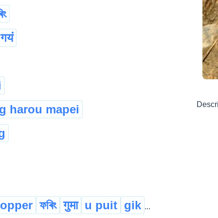
িং
 गयं
i
Descr
g harou mapei
g
hopper
ফৰিং
गुमा
u puit
gik
...