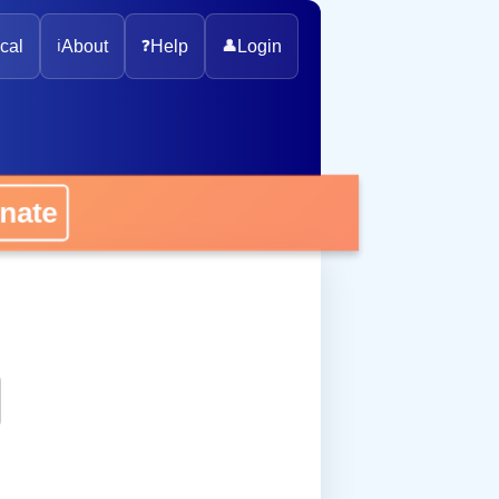
cal
ℹ️
About
❓
Help
👤
Login
onate