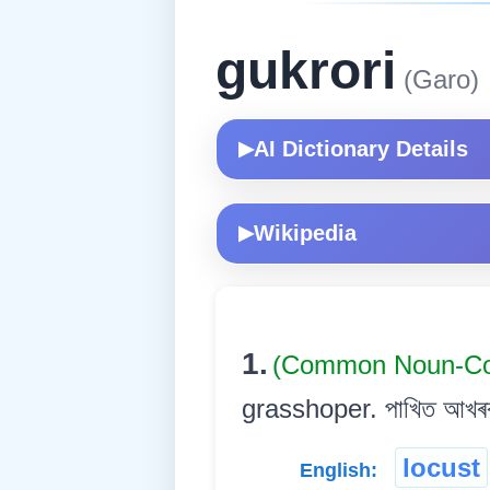
gukrori
(Garo)
AI Dictionary Details
▶
Wikipedia
▶
1.
(Common Noun-Co
grasshoper. পাখিত আখৰৰ দ
locust
English: