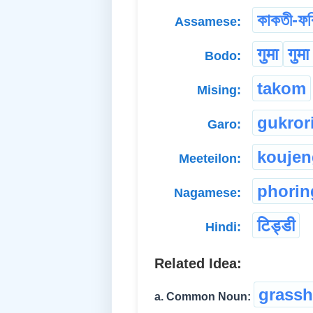
কাকতী-ফৰ
Assamese:
गुमा
गुमा
Bodo:
takom
Mising:
gukror
Garo:
koujen
Meeteilon:
phorin
Nagamese:
टिड्डी
Hindi:
Related Idea:
grass
a. Common Noun: