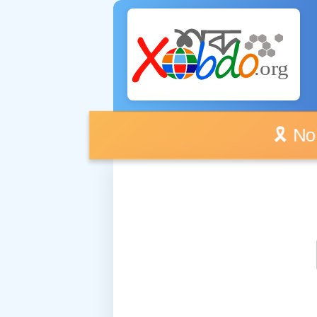
🎗️ No