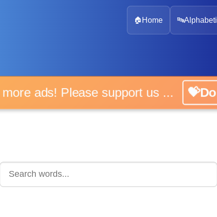
🏠
Home
🔤
Alphabeti
 more ads! Please support us ...
💝D