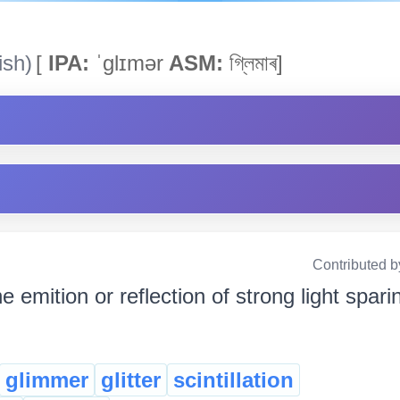
ish)
[
IPA:
ˈglɪmər
ASM:
গ্লিমাৰ]
Contributed b
e emition or reflection of strong light sparing
glimmer
glitter
scintillation