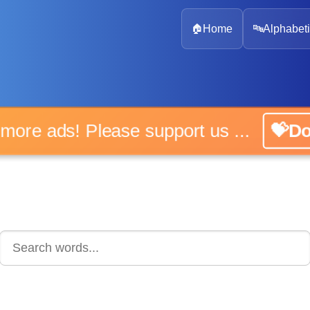
🏠
Home
🔤
Alphabeti
No more ads! Please support us ...
💝Don