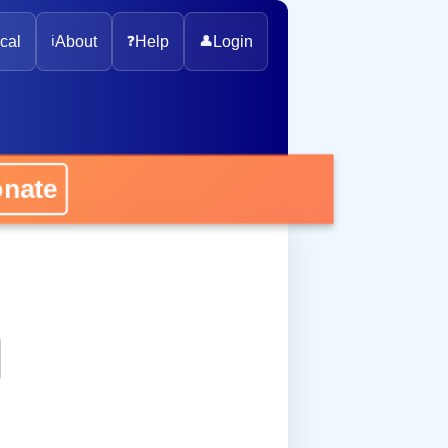
cal
ℹ️
About
❓
Help
👤
Login
ate