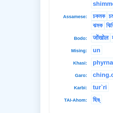
shimm
চকমক
চ
Assamese:
ঝমক
ঝি
जोंखोल
Bodo:
un
Mising:
phyrna
Khasi:
ching.
Garo:
tur`ri
Karbi:
ছিঙ্
TAI-Ahom: