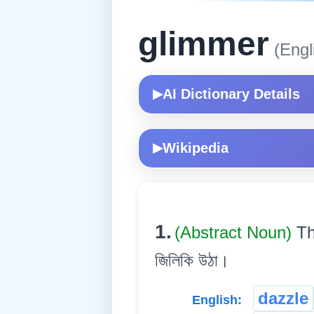
glimmer
(Engl
AI Dictionary Details
▶
Wikipedia
▶
1.
(Abstract Noun)
Th
জিলিকি উঠা।
dazzle
English: