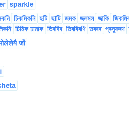
er
sparkle
মকনি
চিকমিকনি
ছটি
ছাটি
জমক
জলমল
জাকি
জিকমি
লিকনি
ঢিমিক ঢামাক
তিৰবিৰ
তিৰবিৰণি
তৰবৰ
প্ৰস্ফুৰণ
मोलेलेयै जों
i
cheta