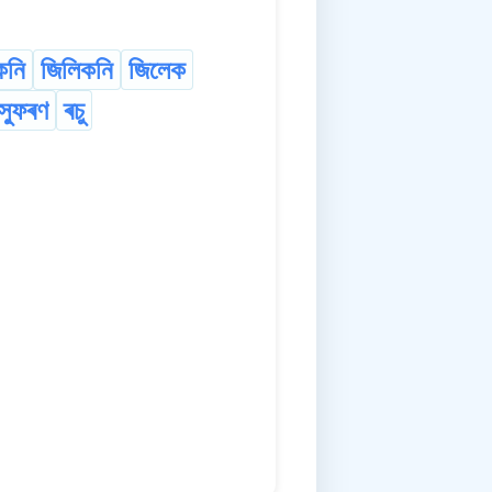
কনি
জিলিকনি
জিলেক
স্ফুৰণ
ৰচু