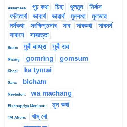
গূঢ় কথা
চিহা
থুলমুল
নিৰ্যাস
Assamese:
ফলিতাৰ্থ
ভাবাৰ্থ
ভাৱাৰ্থ
মূলকথা
মূলভাৱ
মৰ্মকথা
সংক্ষিপ্তসাৰ
সাৰ
সাৰকথা
সাৰমৰ্ম
সাৰাংশ
সাৰৱত্তা
गुबै बाथ्रा
गुबै राव
Bodo:
gomríng
gomsum
Mising:
ka tynrai
Khasi:
bicham
Garo:
wa machang
Meeteilon:
মূল কথা
Bishnupriya Manipuri:
খাম্ ৰো
TAI-Ahom: