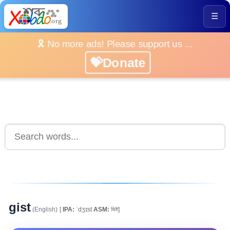
☰
🎗️ No more ads! Please support us ...
💝Donate
gist
(English)
[
IPA:
ˈdʒɪst
ASM:
জিষ্ট]