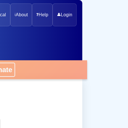
cal
ℹ️
About
❓
Help
👤
Login
onate