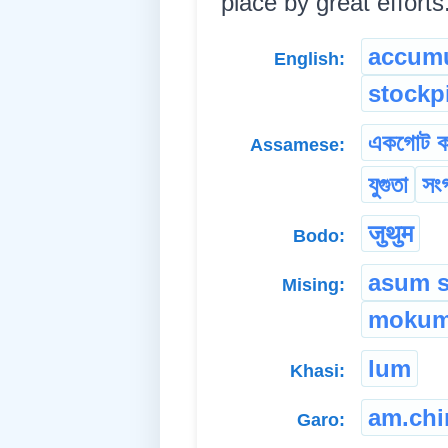
place by great efforts. 
accumu
English:
stockp
একগোট ক
Assamese:
যুগুতা
সংগ
जुथुम
Bodo:
asum 
Mising:
moku
lum
Khasi:
am.ch
Garo: