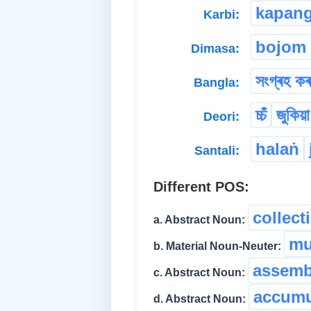
kapan
Karbi:
bojom 
Dimasa:
সংগ্ৰহ কৰ
Bangla:
চ্চঁ
জুকিয়া
Deori:
halaṅ
Santali:
Different POS:
collect
a. Abstract Noun:
m
b. Material Noun-Neuter:
assemb
c. Abstract Noun:
accumu
d. Abstract Noun: