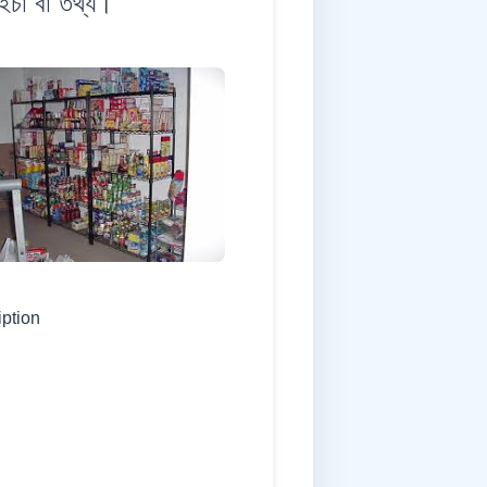
ইচা বা তথ্য।
iption