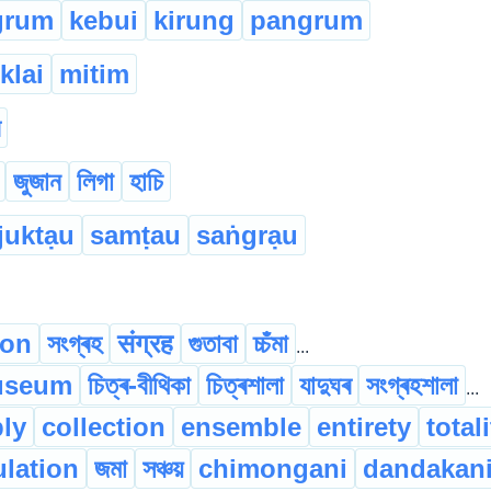
grum
kebui
kirung
pangrum
klai
mitim
জুজান
লিগা
হাচি
juktạu
samṭau
saṅgrạu
ion
সংগ্ৰহ
संग्रह
গুতাবা
চ্চঁমা
...
useum
চিত্ৰ-বীথিকা
চিত্ৰশালা
যাদুঘৰ
সংগ্ৰহশালা
...
ly
collection
ensemble
entirety
total
lation
জমা
সঞ্চয়
chimongani
dandakan