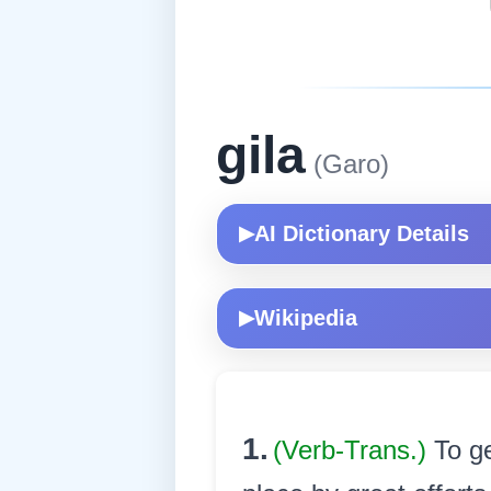
gila
(Garo)
AI Dictionary Details
▶
Wikipedia
▶
1.
(Verb-Trans.)
To g