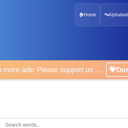
🏠
Home
🔤
Alphabeti
 more ads! Please support us ...
💝D