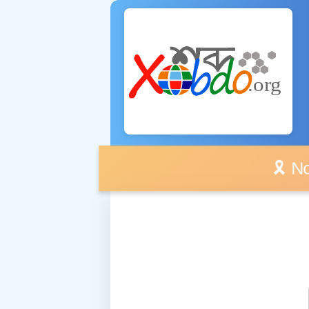
🎗️ No