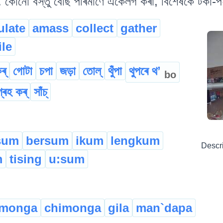
কোনো বস্তু বেছি পৰিমাণে একেলগ কৰা, বিশেষকৈ টকা-প
late
amass
collect
gather
ile
ৰ্
গোটা
চপা
জড়া
তোল্
থুঁপা
থুপৰে থʼ
bo
্ৰহ কৰ্
সাঁচ্
sum
bersum
ikum
lengkum
Descr
m
tising
u:sum
imonga
chimonga
gila
man`dapa