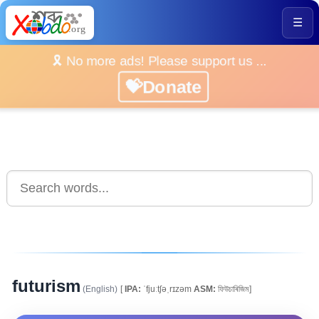
☰
🎗️ No more ads! Please support us ...
💝Donate
futurism
(English)
[
IPA:
ˈfjuːtʃəˌrɪzəm
ASM:
ফিউচাৰিজিম]