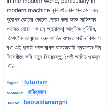
in the modern world, particularly in
modern machine কুৰি শতিকাৰ প্ৰাতঃকালত
য়ুৰোপৰ কোনো কোনো দেশত কলা আৰু সাহিত্যৰ
পথাৰত হোৱা এক চমু আন্দোলন| আধুনিক পৃথিৱীৰ,
বিশেষকৈ আধুনিক যন্ত্ৰ-পাতিৰ ওপৰত গভীৰ বিশ্বাস
ৰখা এই ধাৰাই পৰম্পৰাগত বাস্তৱবাদী প্ৰকাশভংগীৰ
বিৰোধীতা কৰি নতুন বিষয়বস্তু, শৈলী আদিত গুৰুত্ব
দিছিল
futurism
English:
ভৱিষ্যবাদ
Assamese:
baotaidanangni
Dimasa: