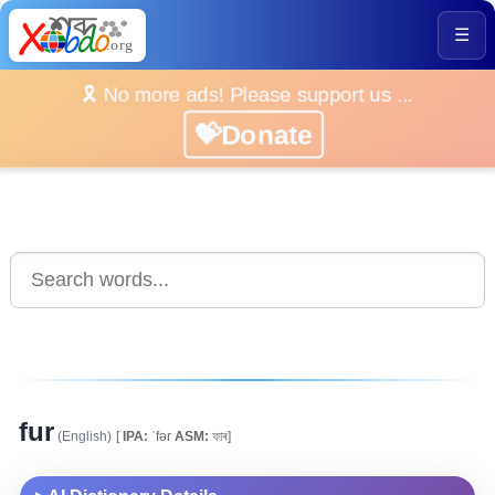
☰
🎗️ No more ads! Please support us ...
💝Donate
fur
(English)
[
IPA:
ˈfər
ASM:
ফাৰ]