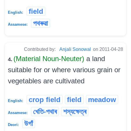
field
English:
পথৰুৱা
Assamese:
Contributed by:
Anjali Sonowal
on 2011-04-28
(Material Noun-Neuter)
a land
4.
suitable for or where various grain or
vegetables are cultivated
crop field
field
meadow
English:
খেতি-পথাৰ
শস্যক্ষেত্ৰ
Assamese:
উগাঁ
Deori: