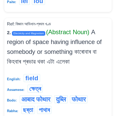
lei
lou
Paite:
Ref: বিজ্ঞান আভিধান-প্ৰথম খণ্ড
(Abstract Noun)
A
2.
Electricity and Magnetism
region of space having influence of
somebody or something কাৰোবাৰ বা
কিহবাৰ প্ৰভাৱ থকা এটা এলেকা
field
English:
ক্ষেত্ৰ
Assamese:
आबाद फोथार
दुब्लि
फोथार
Bodo:
ছৰ্‌তা
পাথাৰ
Rabha: