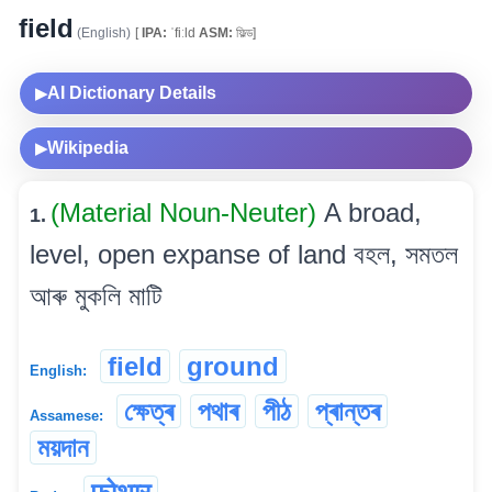
field
(English)
[
IPA:
ˈfiːld
ASM:
ফিল্ড]
AI Dictionary Details
▶
Wikipedia
▶
(Material Noun-Neuter)
A broad,
1.
level, open expanse of land বহল, সমতল
আৰু মুকলি মাটি
field
ground
English:
ক্ষেত্ৰ
পথাৰ
পীঠ
প্ৰান্তৰ
Assamese:
ময়দান