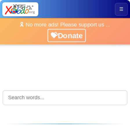
☰
🎗️ No more ads! Please support us ...
💝Donate