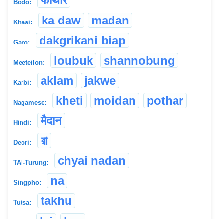
फोथार
Bodo:
ka daw
madan
Khasi:
dakgrikani biap
Garo:
loubuk
shannobung
Meeteilon:
aklam
jakwe
Karbi:
kheti
moidan
pothar
Nagamese:
मैदान
Hindi:
য়া
Deori:
chyai nadan
TAI-Turung:
na
Singpho:
takhu
Tutsa: