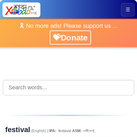
☰
🎗️ No more ads! Please support us ...
💝Donate
festival
(English)
[
IPA:
ˈfestəvəl
ASM:
ফেষ্টিভেল]