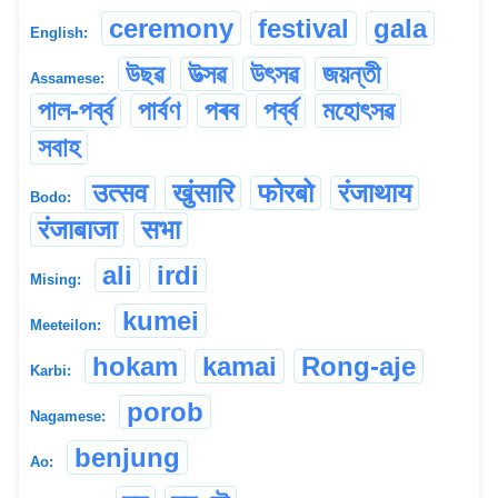
ceremony
festival
gala
English:
উছৱ
উত্‍সৱ
উৎসৱ
জয়ন্তী
Assamese:
পাল-পৰ্ব্ব
পাৰ্বণ
পৰব
পৰ্ব্ব
মহোৎসৱ
সবাহ
उत्सव
खुंसारि
फोरबो
रंजाथाय
Bodo:
रंजाबाजा
सभा
ali
irdi
Mising:
kumei
Meeteilon:
hokam
kamai
Rong-aje
Karbi:
porob
Nagamese:
benjung
Ao: