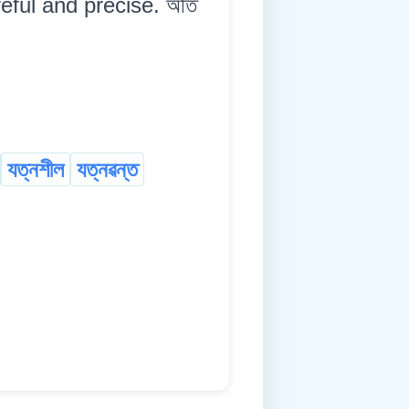
eful and precise. অতি
যত্নশীল
যত্নৱন্ত