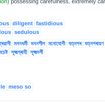
mon)
possessing carefulness. extremely car
ous
diligent
fastidious
lous
sedulous
প্ৰয়াসী
মননধৰ্মী
মননশীল
মনোযোগী
যত্নপৰ
যত্নপৰায়ণ
চেষ্ট
সূক্ষ্মগ্ৰাহী
সূক্ষ্মদৰ্শী
le
meso so