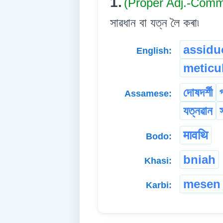
1.
(Proper Adj.-Com
সাৱধান বা যত্ন লৈ কৰা৷
assidu
English:
meticu
দোষদৰ্শী
Assamese:
যত্নৱান
স
मावथि
Bodo:
bniah
Khasi:
mesen 
Karbi: