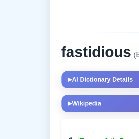
fastidious
(E
AI Dictionary Details
▶
Wikipedia
▶