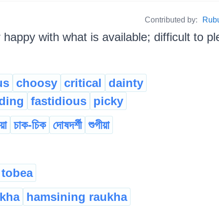
Contributed by:
Rubul
 happy with what is available; difficult to pl
us
choosy
critical
dainty
ding
fastidious
picky
য়া
চাক-চিক
দোষদৰ্শী
শুগীয়া
 tobea
ukha
hamsining raukha