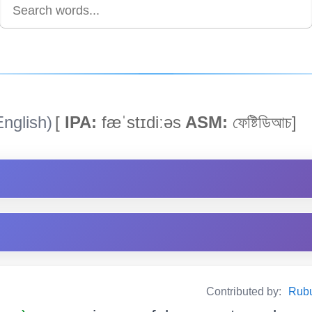
nglish)
[
IPA:
fæˈstɪdiːəs
ASM:
ফেষ্টিডিআচ]
Contributed by:
Rubul