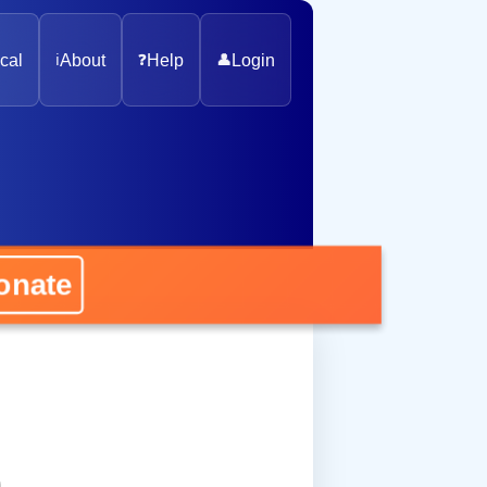
cal
ℹ️
About
❓
Help
👤
Login
nate