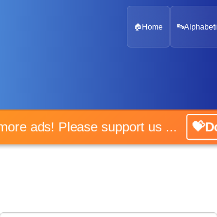
🏠
Home
🔤
Alphabeti
o more ads! Please support us ...
💝Do