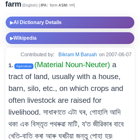
farm
(English)
[
IPA:
ˈfɑrm
ASM:
ফাৰ্ম]
AI Dictionary Details
▶
Wikipedia
▶
Contributed by:
Bikram M Baruah
on 2007-06-07
(Material Noun-Neuter)
a
1.
Agriculture
tract of land, usually with a house,
barn, silo, etc., on which crops and
often livestock are raised for
livelihood. সাধাৰণতে এটা ঘৰ, গোহালি আদি
থকা এক বিস্তৃত পথৰুৱা মাটি, য’ত জীৱিকাৰ বাবে
খেতি-বাতি কৰা আৰু ঘৰচীয়া জন্তু পোহা হয়৷