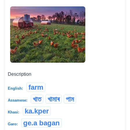
Description
farm
English:
খাত
খামাৰ
পাম
Assamese:
ka.kper
Khasi:
ge.a bagan
Garo: