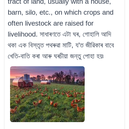
tract of land, usually with a house,
barn, silo, etc., on which crops and
often livestock are raised for
livelihood. সাধাৰণতে এটা ঘৰ, গোহালি আদি
থকা এক বিস্তৃত পথৰুৱা মাটি, য’ত জীৱিকাৰ বাবে
খেতি-বাতি কৰা আৰু ঘৰচীয়া জন্তু পোহা হয়৷