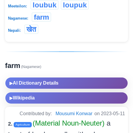
loubuk
loupuk
Meeteilon:
farm
Nagamese:
खेत
Nepali:
farm
(Nagamese)
AI Dictionary Details
▶
Wikipedia
▶
Contributed by:
Mousumi Konwar
on 2023-05-11
(Material Noun-Neuter)
a
2.
Agriculture