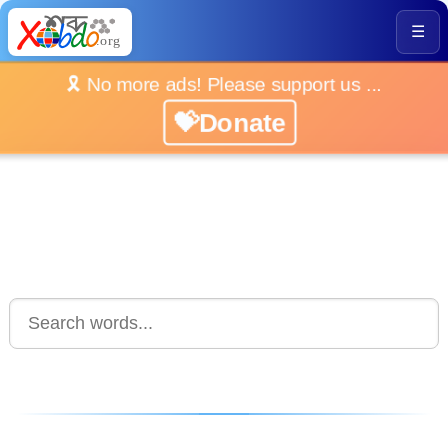
☰
🎗️ No more ads! Please support us ...
💝Donate