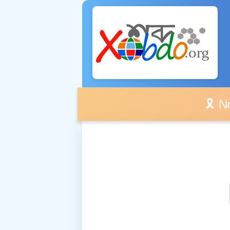
🎗️ No