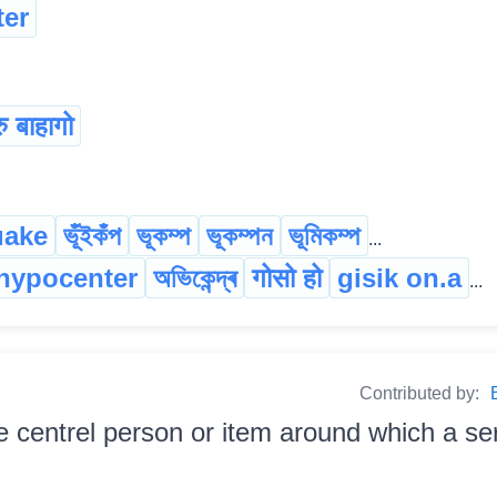
ter
ु बाहागो
uake
ভূঁইকঁপ
ভূকম্প
ভূকম্পন
ভূমিকম্প
...
hypocenter
অভিকেন্দ্ৰ
गोसो हो
gisik on.a
...
Contributed by:
e centrel person or item around which a se