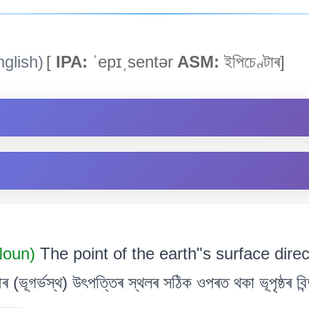
glish)
[
IPA:
ˈepɪˌsentər
ASM:
ইপিচেণ্টাৰ]
Noun)
The point of the earth"s surface dire
ভূগৰ্ভস্থ) উৎপত্তিৰ স্থলৰ সঠিক ওপৰত থকা ভূপৃষ্ঠৰ বিন্