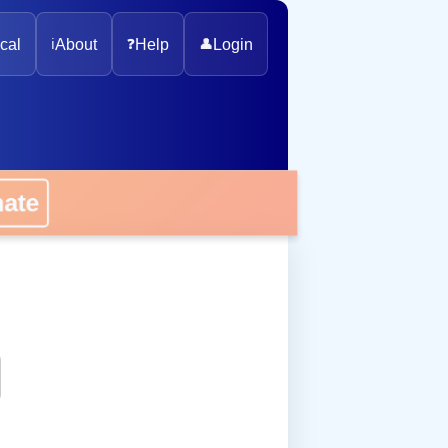
cal
ℹ️
About
❓
Help
👤
Login
onate