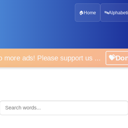
🏠
Home
🔤
Alphabeti
 more ads! Please support us ...
💝D