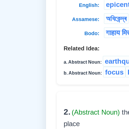
epicen
English:
অধিকেন্দ্ৰ
Assamese:
गाहाय मिर
Bodo:
Related Idea:
earthq
a. Abstract Noun:
focus
b. Abstract Noun:
2.
(Abstract Noun)
th
place