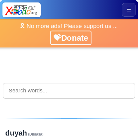
☰
🎗️ No more ads! Please support us ...
💝Donate
duyah
(Dimasa)