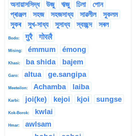
অনায়াসসিদ্ধ
উজু
ঋজু
ঢিলা
পোন
প্ৰাঞ্জল
সহজ
সহজসাধ্য
সাৱলীল
সুকলম
সুকৰ
সুখ-সাধ্য
সুসাধ্য
স্বচ্ছন্দ
সৰল
गुरै
गोरलै
Bodo:
émmum
émong
Mising:
ba shida
bajem
Khasi:
altua
ge.sangipa
Garo:
Achamba
laiba
Meeteilon:
joi(ke)
kejoi
kjoi
sungse
Karbi:
kwlai
Kok-Borok:
awlsam
Hmar: