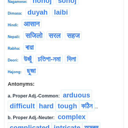
hohoj
sohoj
Nagamese:
duyah
laibi
Dimasa:
आसान
Hindi:
सजिलो
सरल
सहज
Nepali:
ৰায়া
Rabha:
উজুঁ
চতিগা-নমা
দিলা
Deori:
ছুজা
Hajong:
Antonyms:
arduous
a. Proper Adj.-Common:
difficult
hard
tough
কঠিন
...
complex
b. Proper Adj.-Neuter:
complicated
intricate
অসৰল