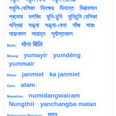
গধূলি-বেলিকা
দিনক্ষয়
দিনান্ত
দিৱাবসান
প্ৰদোষ
মগৰিব
মুনি-চুনি
মুনিচুনি বেলিকা
সন্ধিয়া
সন্ধ্যা
সন্ধ্যা-বেলা
সাঁজ
সায়ং
সায়ংকাল
সায়াহ্ন
সূৰ্যাস্তকাল
मोना बिलि
Bodo:
yumayir
yumdéng
Mising:
yummair
janmiet
ka janmiet
Khasi:
atam
Garo:
numidangwairam
Meeteilon:
Nungthil
yanchangba matan
মদান
Bishnupriya Manipuri: