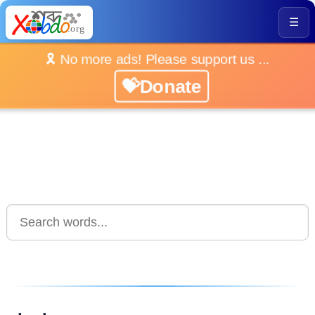
☰
🎗️ No more ads! Please support us ...
💝Donate