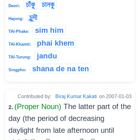
চাঁকু
চানকু
Deori:
চুন্দৗ
Hajong:
sim him
TAI-Phake:
phai khem
TAI-Khamti:
jandu
TAI-Turung:
shana de na ten
Singpho:
Contributed by:
Biraj Kumar Kakati
on 2007-01-03
(Proper Noun)
The latter part of the
2.
day (the period of decreasing
daylight from late afternoon until