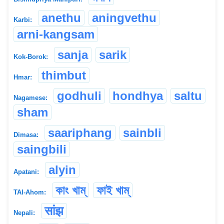
anethu
aningvethu
Karbi:
arni-kangsam
sanja
sarik
Kok-Borok:
thimbut
Hmar:
godhuli
hondhya
saltu
Nagamese:
sham
saariphang
sainbli
Dimasa:
saingbili
alyin
Apatani:
কাং খাম্
ফাই খাম্
TAI-Ahom:
सांझ
Nepali: