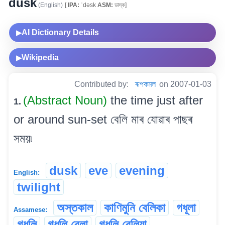
dusk
(English)
[
IPA:
ˈdəsk
ASM:
ডাস্ক]
AI Dictionary Details
▶
Wikipedia
▶
Contributed by:
ৰূপকমল
on 2007-01-03
(Abstract Noun)
the time just after
1.
or around sun-set বেলি মাৰ যোৱাৰ পাছৰ
সময়৷
dusk
eve
evening
English:
twilight
অস্তকাল
কাণিমুনি বেলিকা
গধূলা
Assamese:
গধূলি
গধূলি বেলা
গধূলি বেলিয়া