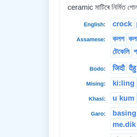
ceramic মাটিৰে নিৰ্মিত গোল
crock
English:
কলশ
কল
Assamese:
টেকেলি
প
जिदौ
दैहु
Bodo:
ki:ling
Mising:
u kum
Khasi:
basing
Garo:
me.dik