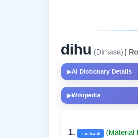
dihu
(Dimasa)
[
Ro
AI Dictionary Details
▶
Wikipedia
▶
1.
(Material
Handicraft