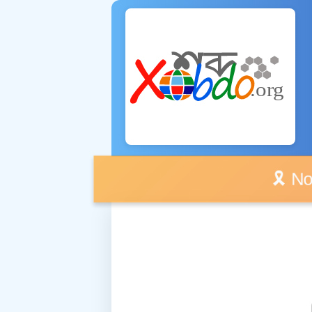
🎗️ No