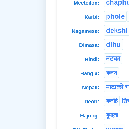
chaph
Meeteilon:
phole
Karbi:
dekshi
Nagamese:
dihu
Dimasa:
मटका
Hindi:
কলস
Bangla:
माटाको गा
Nepali:
কলচি
তি
Deori:
কুহলা
Hajong: