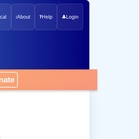
cal
ℹ️
About
❓
Help
👤
Login
onate