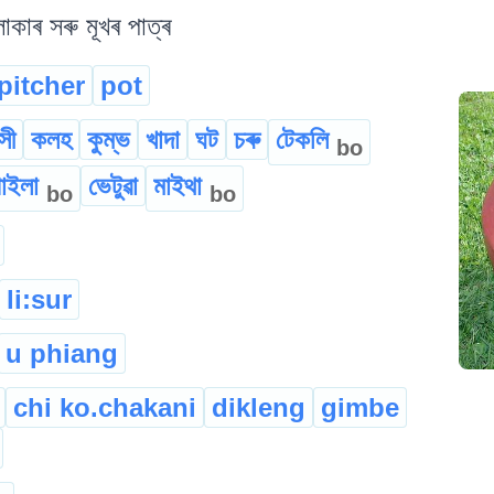
াকাৰ সৰু মূখৰ পাত্ৰ
pitcher
pot
সী
কলহ
কুম্ভ
খাদা
ঘট
চৰু
টেকলি
bo
াইলা
ভেটুৱা
মাইথা
bo
bo
li:sur
u phiang
chi ko.chakani
dikleng
gimbe