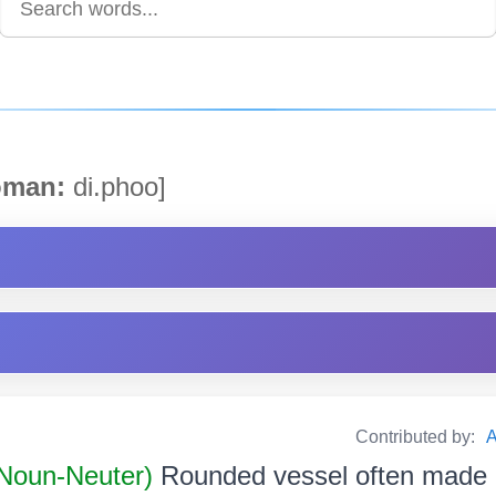
man:
di.phoo]
Contributed by:
A
 Noun-Neuter)
Rounded vessel often made o