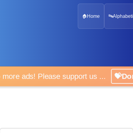
🏠
Home
🔤
Alphabeti
 more ads! Please support us ...
💝D