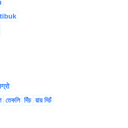
u
tibuk
ग्रो
গ
তেকলি
দিঁচ
য়ায় দিচঁ