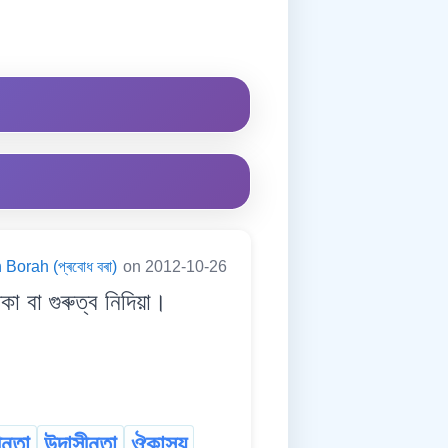
Borah (প্ৰবোধ বৰা)
on 2012-10-26
 বা গুৰুত্ব নিদিয়া।
ীনতা
উদাসীনতা
ঔকাস্য