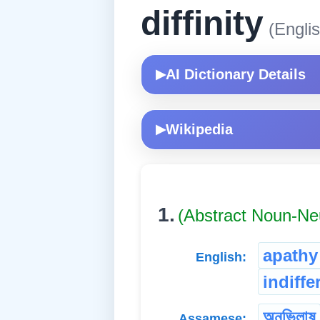
diffinity
(Englis
AI Dictionary Details
▶
Wikipedia
▶
1.
(Abstract Noun-Ne
apathy
English:
indiffe
অনভিলাষ
Assamese: