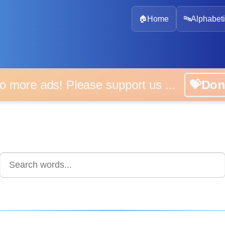
🏠
Home
🔤
Alphabeti
 more ads! Please support us ...
💝D