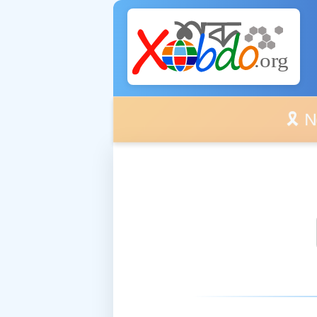
🎗️ No