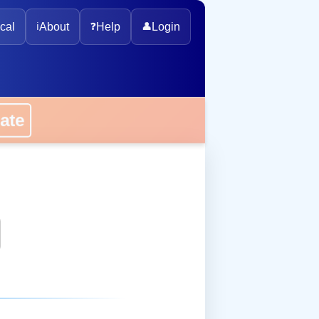
cal
ℹ️
About
❓
Help
👤
Login
onate