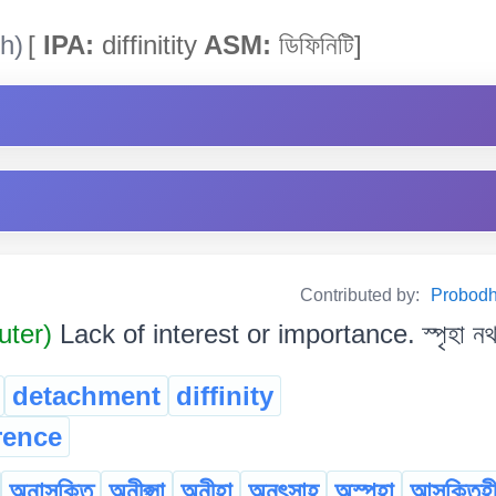
h)
[
IPA:
diffinitity
ASM:
ডিফিনিটি]
Contributed by:
Probodh 
uter)
Lack of interest or importance. স্পৃহা নথকা
detachment
diffinity
rence
অনাসক্তি
অনীপ্সা
অনীহা
অনুৎসাহ
অস্পৃহা
আসক্তিহ