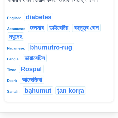
পৰিমাণ কমি যোৱাৰ ফলত অধিক পিয়াহ লাগে ৷
diabetes
English:
জলসাৰ
ডাইবেটিচ
বহুমূত্ৰ ৰোগ
Assamese:
মধুমেহ
bhumutro-rug
Nagamese:
ডায়াবেটিস
Bangla:
Rospal
Tiwa:
আজেচ্চিবা
Deori:
bạhumut
ṭan korṛa
Santali: