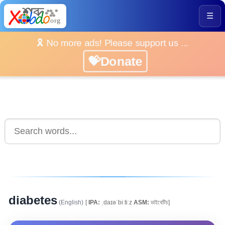
☰
🎗️ No more ads! Please support us ...
💝Donate
diabetes
(English)
[
IPA:
ˌdaɪəˈbiːtiːz
ASM:
ডাইবেটিচ]