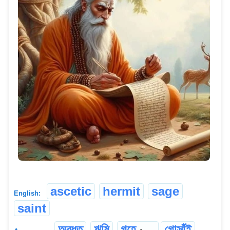
ascetic
hermit
sage
English:
saint
অৱধূত
ঋষি
গহে
গোসাঁই