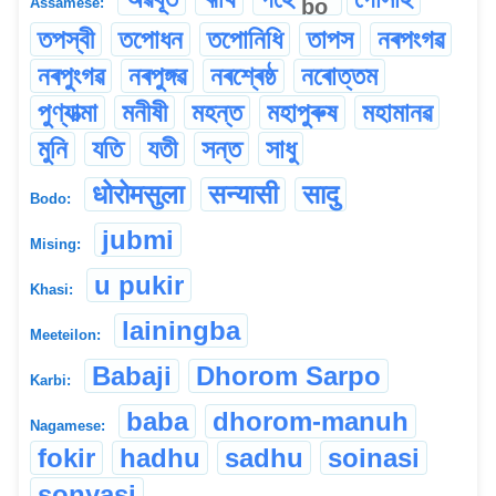
bo
Assamese:
তপস্বী
তপোধন
তপোনিধি
তাপস
নৰপংগৱ
নৰপুংগৱ
নৰপুঙ্গৱ
নৰশ্ৰেষ্ঠ
নৰোত্তম
পুণ্যাত্মা
মনীষী
মহন্ত
মহাপুৰুষ
মহামানৱ
মুনি
যতি
যতী
সন্ত
সাধু
धोरोमसुला
सन्यासी
सादु
Bodo:
jubmi
Mising:
u pukir
Khasi:
lainingba
Meeteilon:
Babaji
Dhorom Sarpo
Karbi:
baba
dhorom-manuh
Nagamese:
fokir
hadhu
sadhu
soinasi
sonyasi