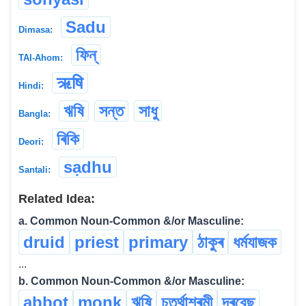
Sadu
Dimasa:
ফিন্
TAI-Ahom:
ऋषि
Hindi:
ঋষি
সন্ত
সাধু
Bangla:
ৰিকি
Deori:
sạdhu
Santali:
Related Idea:
a. Common Noun-Common &/or Masculine:
druid
priest
primary
ঠাকুৰ
ধৰ্মযাজক
...
b. Common Noun-Common &/or Masculine:
abbot
monk
ঋষি
চতুৰ্থাশ্ৰমী
দৰবেছ
...