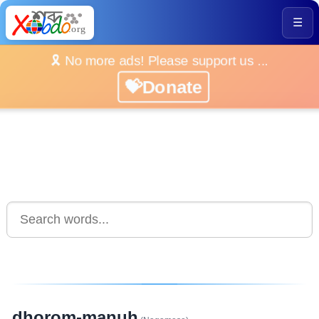
☰
🎗️ No more ads! Please support us ...
💝Donate
dhorom-manuh