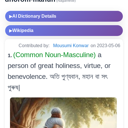
(Nagamese)
AI Dictionary Details
▶
Wikipedia
▶
Contributed by:
Mousumi Konwar
on 2023-05-06
(Common Noun-Masculine)
a
1.
person of great holiness, virtue, or
benevolence. অতি পুণ্যবান, মহান বা সৎ
পুৰুষ|