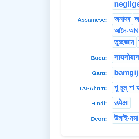
neglig
অনাদৰ
অ
Assamese:
আলৈ-আথা
তুচ্ছজ্ঞান
नायनोबान
Bodo:
bamgij
Garo:
পু চুম্ পা 
TAI-Ahom:
उपेक्षा
Hindi:
উলাই-নমা
Deori: