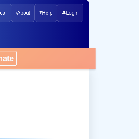
cal
ℹ️
About
❓
Help
👤
Login
onate