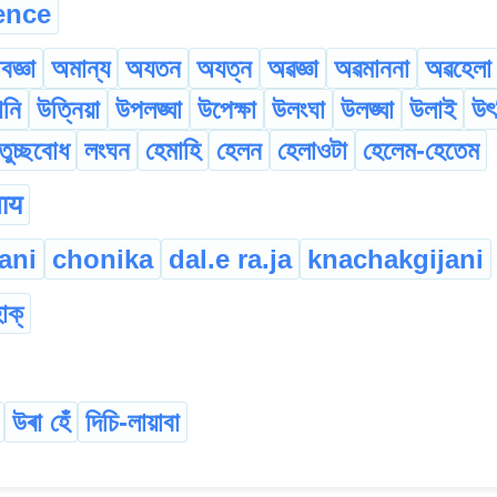
ence
বজ্ঞা
অমান্য
অযতন
অযত্ন
অৱজ্ঞা
অৱমাননা
অৱহেলা
নি
উত্নিয়া
উপলঙ্ঘা
উপেক্ষা
উলংঘা
উলঙ্ঘা
উলাই
উৎ
তুচ্ছবোধ
লংঘন
হেমাহি
হেলন
হেলাওটা
হেলেম-হেতেম
ाय
ani
chonika
dal.e ra.ja
knachakgijani
হাক্
উৰা হেঁ
দিচি-লায়াবা