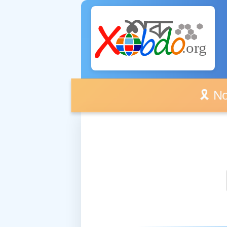
🎗️ No