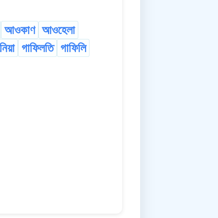
আওকাণ
আওহেলা
নিয়া
গাফিলতি
গাফিলি