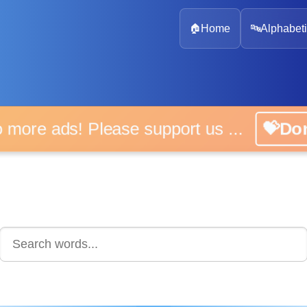
🏠
Home
🔤
Alphabeti
 more ads! Please support us ...
💝D