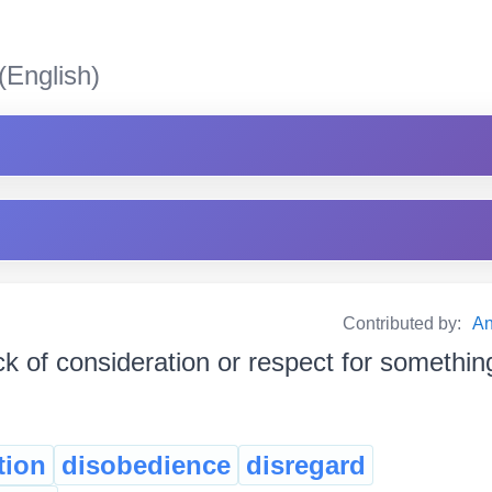
(English)
Contributed by:
An
ck of consideration or respect for something কি
tion
disobedience
disregard