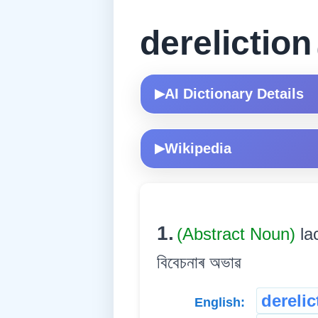
dereliction
AI Dictionary Details
▶
Wikipedia
▶
1.
(Abstract Noun)
la
বিবেচনাৰ অভাৱ
derelic
English: