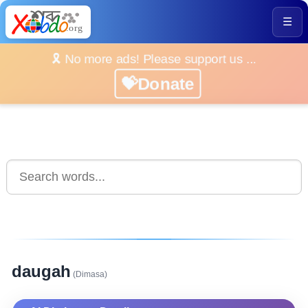
☰
🎗️ No more ads! Please support us ...
💝Donate
daugah
(Dimasa)