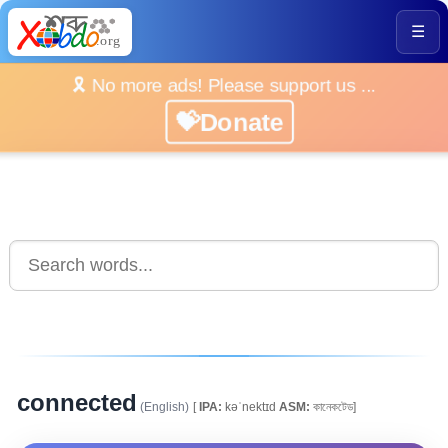
☰
🎗️ No more ads! Please support us ...
💝Donate
connected
(English)
[
IPA:
kəˈnektɪd
ASM:
কানেকটেড]