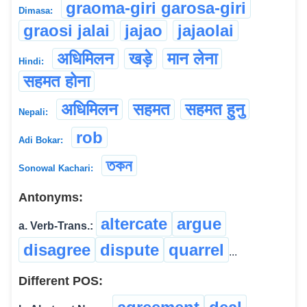
graoma-giri garosa-giri
Dimasa:
graosi jalai
jajao
jajaolai
अधिमिलन
खड़े
मान लेना
Hindi:
सहमत होना
अधिमिलन
सहमत
सहमत हुनु
Nepali:
rob
Adi Bokar:
তকন
Sonowal Kachari:
Antonyms:
altercate
argue
a. Verb-Trans.:
disagree
dispute
quarrel
...
Different POS: