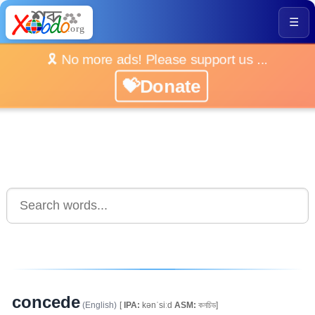
☰
🎗️ No more ads! Please support us ...
💝Donate
concede
(English)
[
IPA:
kənˈsiːd
ASM:
কনচিড]