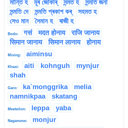
মান্তি হ
মূৰ জোকাৰ্
সন্মত হ
সন্মতি জনা
সন্মতি দে
সন্মতি প্ৰকাশ কৰ্
সহমত হ
সেও মান
সৈমান হ
ৰাজী হ
गसं
मदत होनाय
राजि जानाय
Bodo:
सिमान जानाय
सिमान लानाय
होनाय
aiminsu
Mising:
aiti
kohnguh
mynjur
Khasi:
shah
ka`monggrika
melia
Garo:
namnikpaa
skatang
leppa
yaba
Meeteilon:
monjur
Nagamese: