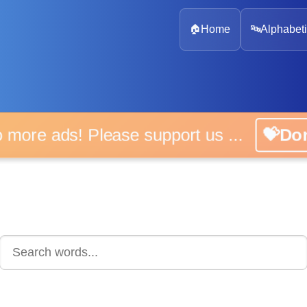
🏠
Home
🔤
Alphabeti
 more ads! Please support us ...
💝D