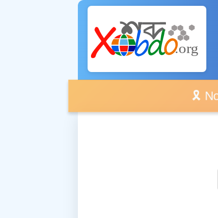
🎗️ No