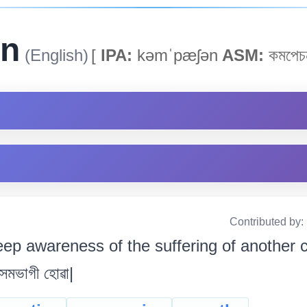
on
(English)
[
IPA:
kəmˈpæʃən
ASM:
কমপেচ
Contributed by:
ep awareness of the suffering of another c
সমভাগী হোৱা|