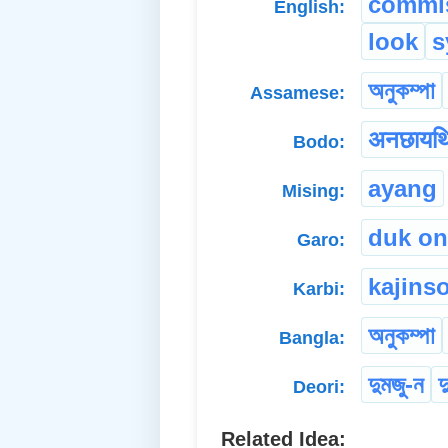
commis
English:
look
s
অনুকম্পা
Assamese:
अनछायथ
Bodo:
ayang
Mising:
duk on
Garo:
kajins
Karbi:
অনুকম্পা
Bangla:
দুমজু-ন
দ
Deori:
Related Idea: