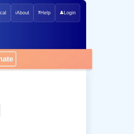
cal
ℹ️
About
❓
Help
👤
Login
onate