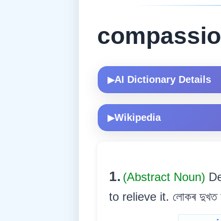
compassi
AI Dictionary Details
▶
Wikipedia
▶
1.
(Abstract Noun)
De
to relieve it. লোকৰ দুখত 