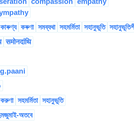
eration
compassion
empathy
ympathy
কাৰুণ্য
কৰুণা
সমব্যথা
সহমৰ্মিতা
সহানুভূতি
সহানুভূতি
ि
समोनदांथि
g.paani
o
করুণা
সহমর্মিতা
সহানুভূতি
ুমজুমাই-অতবে