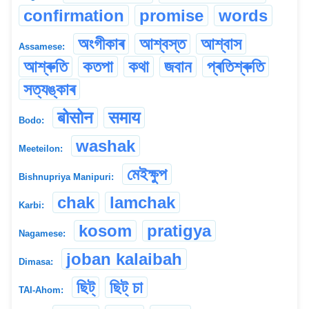
confirmation
promise
words
অংগীকাৰ
আশ্বস্ত
আশ্বাস
Assamese:
আশ্ৰুতি
কতপা
কথা
জবান
প্ৰতিশ্ৰুতি
সত্যঙ্কাৰ
बोसोन
समाय
Bodo:
washak
Meeteilon:
মেইক্ষুপ
Bishnupriya Manipuri:
chak
lamchak
Karbi:
kosom
pratigya
Nagamese:
joban kalaibah
Dimasa:
ছিট্
ছিট্ চা
TAI-Ahom: