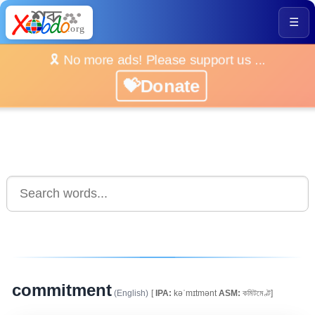
☰
🎗️ No more ads! Please support us ...
💝Donate
commitment
(English)
[
IPA:
kəˈmɪtmənt
ASM:
কমিটমেণ্ট]